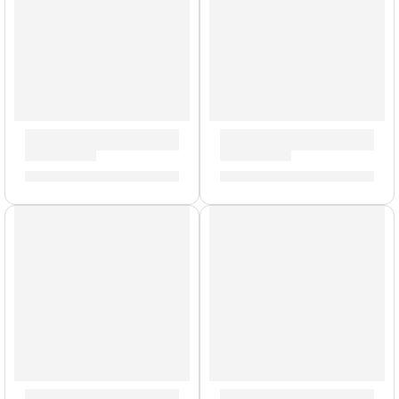
Trompeta Profesional ”JTR1110RQ” | Jupiter
Saxo Alto ”JAS1100Q” | Jupi
S/
5,249.00
S/
8,099.00
AGOTADO