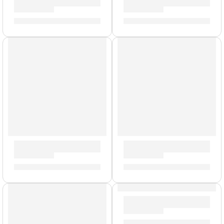
Trompeta Profesional ”JTR700SA” | Jupiter
Flauta Traversa Profesional 
S/
3,266.00
S/
2,179.00
AGOTADO
Trompeta Profesional ”JTR500Q” | Jupiter
Saxo Alto ”JAS1100BAQ” | J
S/
2,489.00
S/
8,459.00
AGOTADO
Trompeta Profesional »JTR70
S/
3,184.00