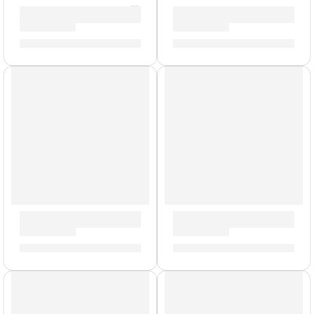
Saxo Alto ”JAS1100SG” | Jupiter
Trompeta Profesional ”JTR50
S/
7,989.00
S/
2,220.00
AGOTADO
Trombón de Bara »JTB730A» | Jupiter
Trompeta Profesional »JTR70
S/
2,999.00
S/
2,672.00