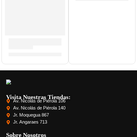
Trombón de Bara ”JTB710RA” | Jupiter
S/
3,989.00
Visita Nuestras Tiendas:
Av. Nicolás de Piérola 106
Av. Nicolás de Piérola 140
Jr. Moquegua 867
Jr. Angaraes 713
Sobre Nosotros