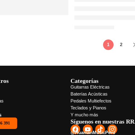
SEGUIR LEYENDO ➞
1
2
Si estás pensando en comprar t
probablemente te has hecho un
Perú? La respuesta puede vari
calidad de construcción, los ma
tros
Categorías
[…]
Guitarras Eléctricas
s
Baterías Acústicas
as
Pedales Multiefectos
Teclados y Pianos
s
Y mucho más
Síguenos en nuestras RR
86 391
@HuamanMusicPeru