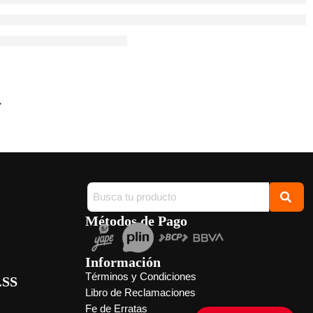
u primera guitarra eléctrica o renovar tu instrumento actual,
a pregunta muy común: ¿cuánto cuesta una guitarra eléctrica en
ar considerablemente dependiendo de factores como la marca, la
teriales, la electrónica y el nivel del instrumento. Actualmente es
Métodos de Pago
Información
Términos y Condiciones
.SS
Libro de Reclamaciones
Fe de Erratas