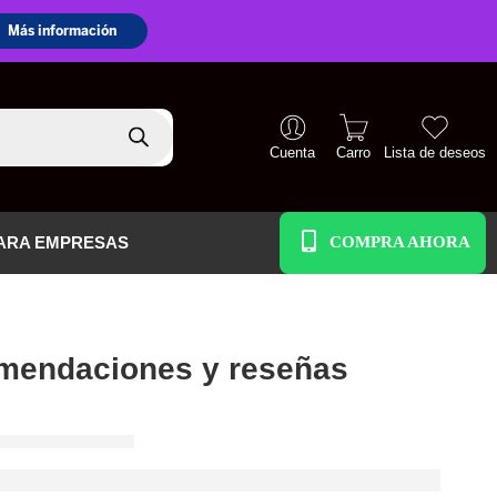
Cuenta
Carro
Lista de deseos
+51 938 586 391
ARA EMPRESAS
mendaciones y reseñas
 Y RESEÑAS
ario elegir para guitarra eléctrica?