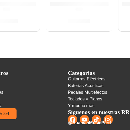
(0.0)
(0.0)
/
325.00
S/
320.00
tros
Categorías
Guitarras Eléctricas
s
Baterías Acústicas
as
Pedales Multiefectos
Teclados y Pianos
s
Y mucho más
Síguenos en nuestras RR
86 391
@HuamanMusicPeru