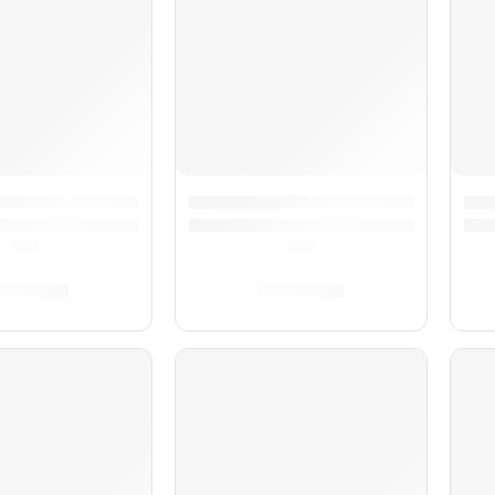
uteadores Sound Off para Batería ”SOSETSTD” | Evans
Pack de Muteadores Sound Off pa
Pac
(0.0)
(0.0)
/
448.00
S/
434.00