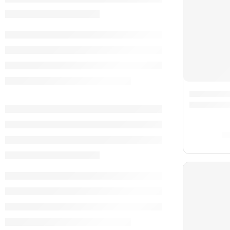
Pack de M
S