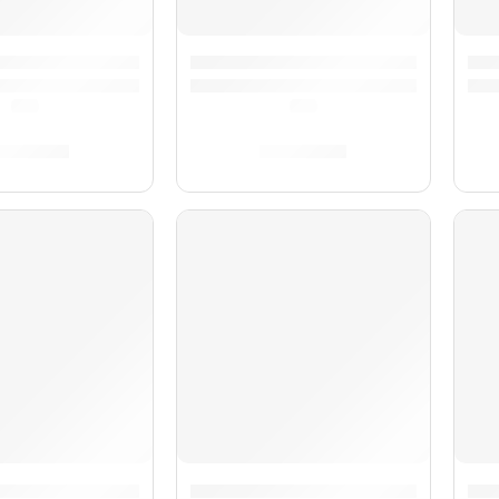
Parches UV1 Coated Rock ”EPP-UV1-R” | Evans
Parche MX2 de 28” para Bombo ”
Pac
(0.0)
(0.0)
/
356.00
S/
348.00
X2 de 28” para Bombo ”BD28MX2W” | Evans
Pack de Parches Hidráulicos Roc
Par