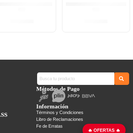
(0.0)
(0.0)
S/
317.00
S/
317.00
Métodos de Pago
Información
Términos y Condiciones
.SS
Libro de Reclamaciones
Fe de Erratas
🔥 OFERTAS 🔥