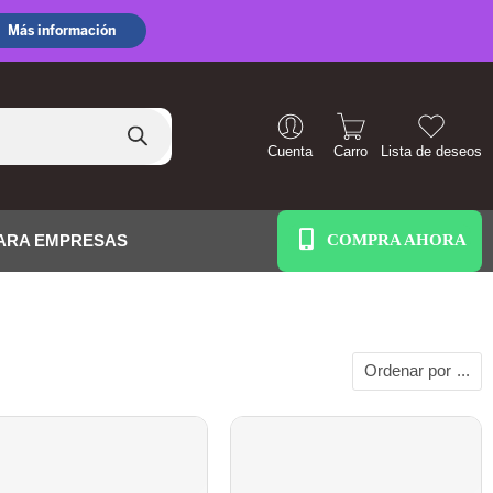
Cuenta
Carro
Lista de deseos
+51 938 586 391
ARA EMPRESAS
Ordenar por
...
AGOTADO