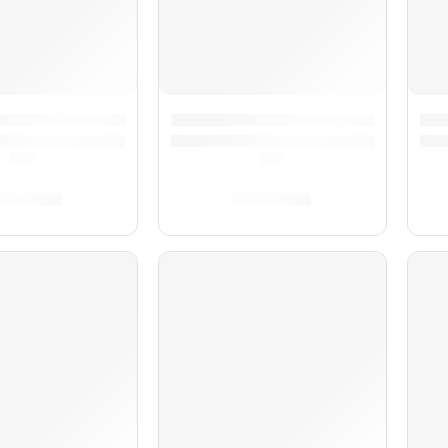
X1 Negro de 30” para Bombo ”BD30MX1B” | Evans
Pack de Parches UV1 Coated Stan
Par
(0.0)
(0.0)
/
387.00
S/
365.00