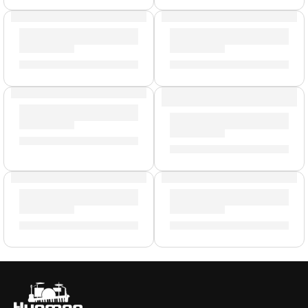
Pedal Footswitch ”FS1 Mini” | Orange
Pedal Sustain de Teclado «P
S/
104.00
S/
89.00
Pedal Sustain para Teclado «VFP1/25» | StudioLogic
Pedalera Multiefectos ”GP-1
S/
103.00
S/
765.00
Pedal de Efectos ”Getaway Driver” | Orange
Triple Pedal Sustain «VFP3/1
S/
596.00
S/
254.00