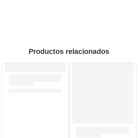
Productos relacionados
AGOTADO
Pedal Multiefectos en Tira Dapper Mini ”MES-1” | Valeton
S/
350.00
Pedal de Efectos ”PD Terror