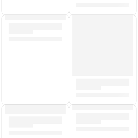
S/
818.00
Multiefectos en Tira Dapper Indie ”VES-5” | Valeton
S/
579.00
Pedal Footswitch ”FS-1” | O
S/
104.00
AGOTADO
Pedal Footswitch ”FS-2” | O
Multiefectos para Bajo Dapper Bass ”VES-2” | Valeton
S/
177.00
S/
612.00