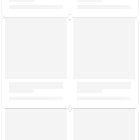
S/
175.00
S/
4,597.00
Precio Bomba
Combo de Guitarra ”Tremlord 30” | Orange
Mini Amplificador de Guitar
S/
4,623.00
-
S/
4,854.00
S/
175.00
Modelo UK