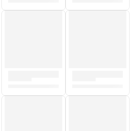
S/
3,101.00
S/
393.00
Modelo UK
Cabezal de Guitarra Dual Terror ”DT30-H” | Orange
Gabinete de Guitarra ”PPC-2
S/
3,260.00
S/
3,740.00
Modelo UK
Modelo UK