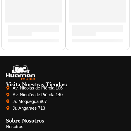
Cabezal de Guitarra ”RK100H-MK3-V2” | Orange
Amplificador de Guitarra 
S/
8,744.00
S/
10,620.00
Visita Nuestras Tiendas:
Av. Nicolás de Piérola 106
Av. Nicolás de Piérola 140
Jr. Moquegua 867
Jr. Angaraes 713
Sobre Nosotros
Nosotros