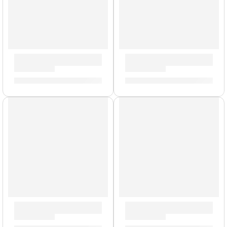
Parlante de Bajo ”OBC-810” | Orange
Gabinete de Guitarra ”PPC-
S/
8,282.00
S/
2,540.00
Modelo UK
Gabinete de Bajo ”OBC-115” | Orange
Gabinete de Guitarra ”PPC-1