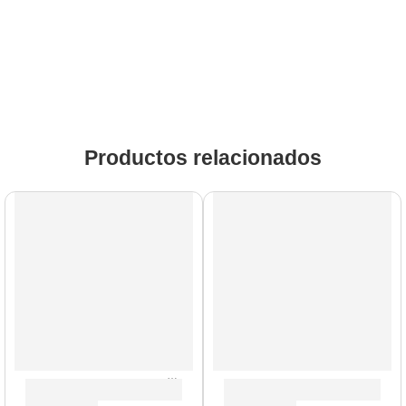
Productos relacionados
Modelo UK
Mini Amplificador para Bajo ”Rushead Max Bass” | Valeton
Amplificador de Bajo ”OBC-