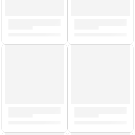
Guitarra Eléctrica ”DV-10” | Eko
Guitarra Eléctrica ”VL-480” 
S/
1,033.00
S/
1,033.00
Para Zurdos
Guitarra Eléctrica ”MIA SA Vintage” | Eko
Bajo Eléctrico para Zurdo d
S/
1,786.00
S/
903.00