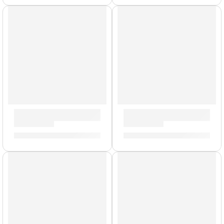
AGOTADO
Guitarra Eléctrica ”VL-480” | Eko
Bajo Eléctrico de 4 Cuerdas
S/
1,169.00
S/
925.00
AGOTADO