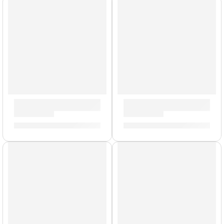
Guitarra Eléctrica ”VL-480” | Eko
Bajo Eléctrico de 4 Cuerdas
S/
1,169.00
S/
868.00
AGOTADO