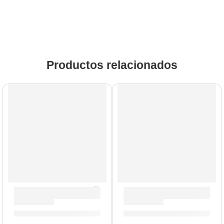
Productos relacionados
Guitarras Acústicas ”CS-10” | Eko
Bajo Eléctrico de 4 Cuerdas
S/
312.00
-
S/
322.00
S/
908.00