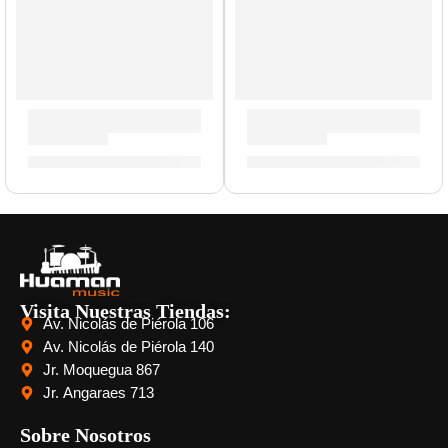
Baquetas de Madera »Z5ADP» | Zildjian
Funda para Baquetas »ZSB» |
S/
62.00
S/
70.00
Visita Nuestras Tiendas:
Av. Nicolás de Piérola 106
Av. Nicolás de Piérola 140
Jr. Moquegua 867
Jr. Angaraes 713
Sobre Nosotros