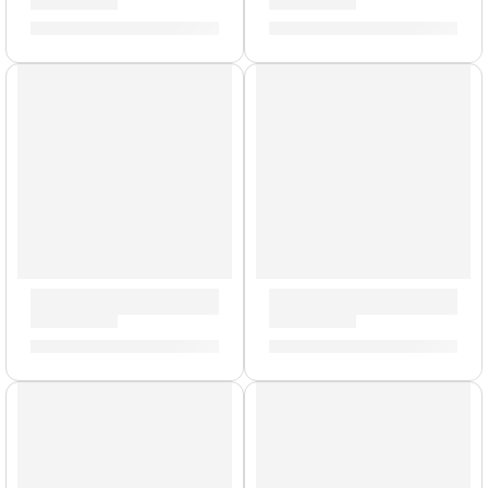
S/
88.00
S/
62.00
Par de Mazos Blancos »ZSDMTB» | Zildjian
Baquetas Ringo Star »ZASRS»
S/
139.00
S/
67.00