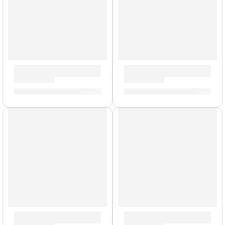
Baquetas Eric Singer »ASES» | Zildjian
Baquetas Trilok Gurtu »ZAST
S/
62.00
S/
67.00
Baquetas Heavy »H6AWN» | Zildjian
Baquetas Dave Grohl »SDSP21