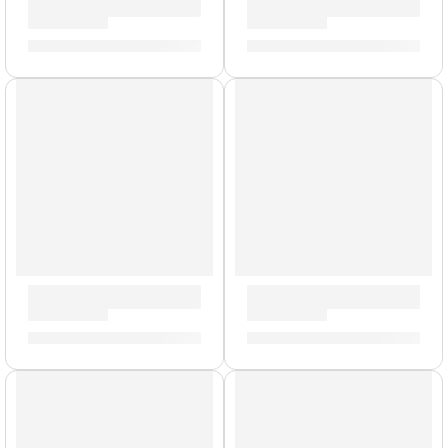
Baquetas de Madera »Z5AND» | Zildjian
Baquetas Marc Quiñones »ZA
S/
65.00
S/
62.00
Baquetas Dip »5AWD» | Zildjian
Baquetas de Madera »Z5ACBU
S/
62.00
S/
59.00