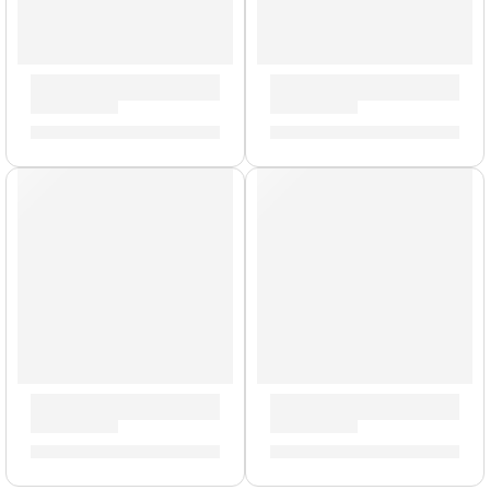
Baquetas Roy Haynes »ASRH» | Zildjian
Baquetas de Madera »Z5ACBU
S/
62.00
S/
59.00
Baquetas Ringo Star »ZASRS» | Zildjian
Baquetas Aaron Spears »ZAS
S/
67.00
S/
62.00