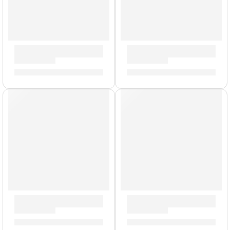
Porta Baquetas Travis Barker »TRAV2» | Zildjian
Baquetas Josh Dun »ZASJD» 
S/
154.00
S/
62.00
Baquetas Dave Grohl »SDSP212» | Zildjian
Baquetas Taylor Hawkins »ZA
S/
62.00
S/
62.00