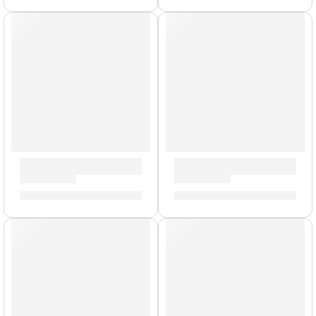
Baquetas Dip »5AWD» | Zildjian
Par de Mazos Blancos »ZSDM
S/
62.00
S/
139.00