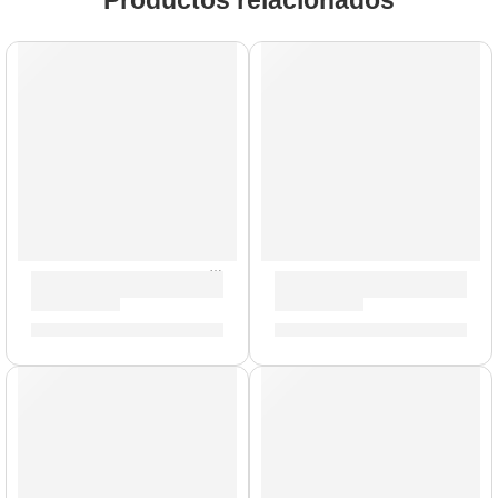
Productos relacionados
Baquetas Mike Mangini »ASMM» | Zildjian
Baquetas de Madera »Z5AMDG
S/
88.00
S/
62.00
AGOTADO