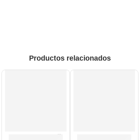
Productos relacionados
AGOTADO
Batería Spectrum Series de 5 Piezas »PDST2215BL» | PDP
Batería Mainstage de 5 Pi