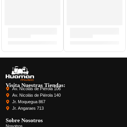
Batería Mainstage de 5 Piezas »PDMA2215BZ8» | PDP
Pad de Práctica Travis Baker 
S/
2,791.00
S/
109.00
Visita Nuestras Tiendas:
Av. Nicolás de Piérola 106
Av. Nicolás de Piérola 140
Jr. Moquegua 867
Jr. Angaraes 713
Sobre Nosotros
Nosotros