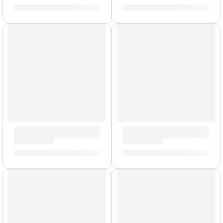
S/
212.00
-
S/
329.00
S/
2,179.00
AGOTADO
Batería Concept Maple de 7 Piezas »PDCM2217ES» | PDP
Batería Concept Maple de 
S/
4,850.00
S/
3,549.00
AGOTADO