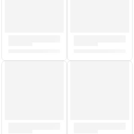
Batería Concept Maple de 5 Piezas »PDCM2215TC» | PDP
Batería Mainstage de 5 Pie
S/
3,943.00
S/
2,896.00
Pad de Práctica con Acondicionadora | Zildjian
Batería Center Stage de 5 