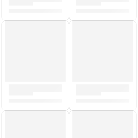
S/
2,614.00
S/
2,791.00
Batería Mainstage de 5 Piezas »PDMA2215WR8» | PDP
Batería Spectrum Series de
S/
2,791.00
S/
2,614.00
AGOTADO