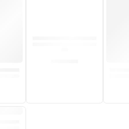
Bongo Marathon »FWB400BB» | Meinl
(0.0)
S/
1,299.00
WB190AF» | Meinl
Bongo M
WB190NT» | Meinl