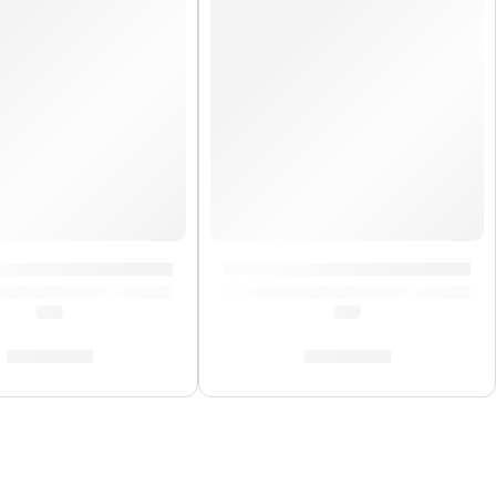
arathon »FWB190LB» | Meinl
Cajón Criollo »SUBCAJ7SNT-M»
(0.0)
(0.0)
S/
759.00
S/
929.00