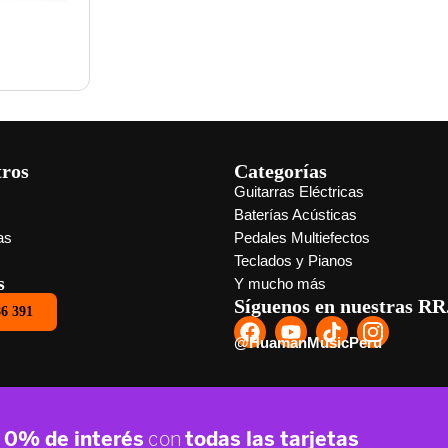
tros
Categorías
Guitarras Eléctricas
s
Baterías Acústicas
as
Pedales Multiefectos
Teclados y Pianos
s
Y mucho más
Síguenos en nuestras RR
86 391
@HuamanMusicPeru