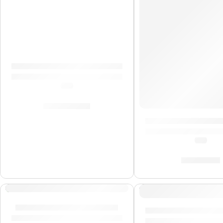
Timbales Marathon »MT1415BN» | Meinl
(0.0)
S/
2,179.00
Bongo Marathon »F
(0.0)
S/
759.00
AGOTADO
AGOTADO
Bongo »HB100NT» | Meinl
Bongo Marathon »F