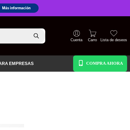
Cuenta
Carro
Lista de deseos
+51 938 586 391
ARA EMPRESAS