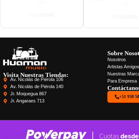
(0.0)
(0.0)
S/
519.00
S/
759.00
Sobre Noso
Nosotros
Artistas Amigo
Visita Nuestras Tiendas:
Nuestras Marc
Av. Nicolás de Piérola 106
Para Empresa
Av. Nicolás de Piérola 140
Contáctano
Jr. Moquegua 867
+51 938 5
Jr. Angaraes 713