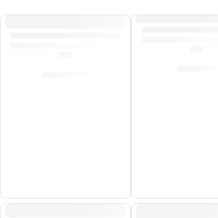
Cajón Criollo »HC
Timbales Luis Conte »LC1BRASS» | Meinl
(0.0)
(0.0)
S/
619.00
S/
3,449.00