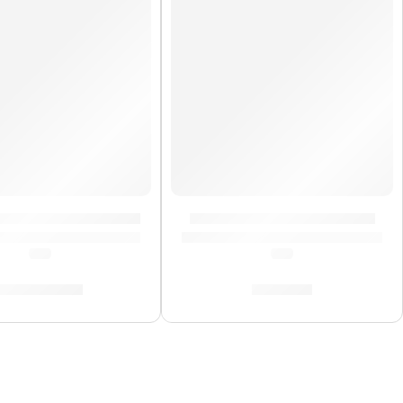
riollo Eléctroacustico »PWCP100MB» | Meinl
Maracas »PM2BG» | Meinl
(0.0)
(0.0)
S/
1,089.00
S/
89.00