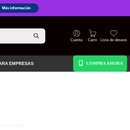
Cuenta
Carro
Lista de deseos
+51 938 586 391
ARA EMPRESAS