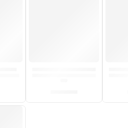
| Meinl
Bongo Marathon »FWB400BB» | Meinl
Cajón C
(0.0)
S/
1,299.00