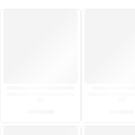
AGOTADO
Timbales Marathon »MT1415CH» | Meinl
Bongo »HB50BK» 
(0.0)
(0.0)
S/
2,089.00
S/
389.00
AGOTADO