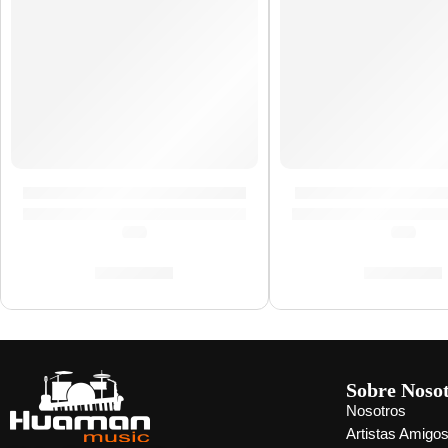
Cajón Criollo »SUBCAJ8VWB-M» | Meinl
Maracas »MCL2BG»
(0.0)
(0.0)
S/
979.00
S/
159.00
Sobre Noso
Nosotros
Artistas Amigo