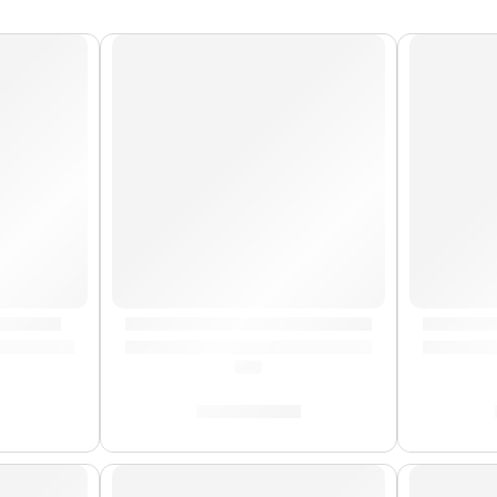
| Meinl
Timbales Profesionales »BT1415» | Meinl
Timbale
(0.0)
S/
3,499.00
AGOTADO