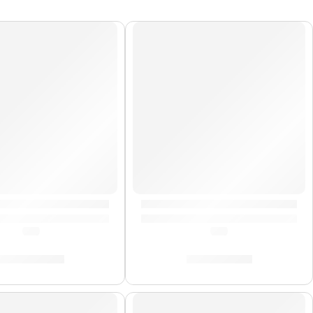
s Marathon »MT1415BN» | Meinl
Timbales Diego Gale »DG1415»
(0.0)
(0.0)
S/
2,179.00
S/
2,549.00
AGOTADO