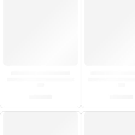
Maracas »MSM2» | Meinl
Bongo »HB100NT» 
(0.0)
(0.0)
S/
112.00
S/
519.00