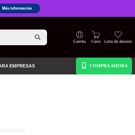
Cuenta
Carro
Lista de deseos
+51 938 586 391
ARA EMPRESAS