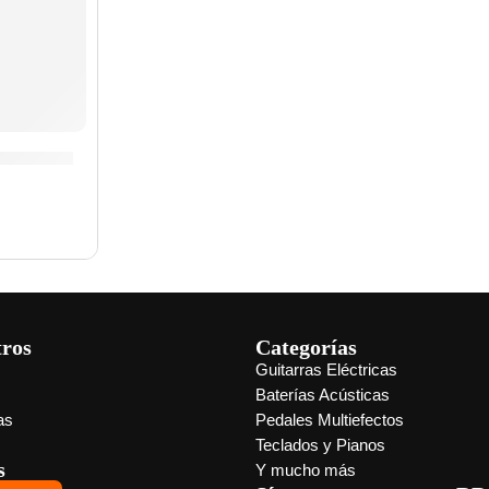
rano »SR4025» | Vandoren
tros
Categorías
Guitarras Eléctricas
s
Baterías Acústicas
as
Pedales Multiefectos
Teclados y Pianos
s
Y mucho más