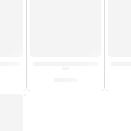
 »SR215» | Vandoren
Cañas de Saxo Soprano »SR303» | Vandor
Cañas d
(0.0)
S/
135.00