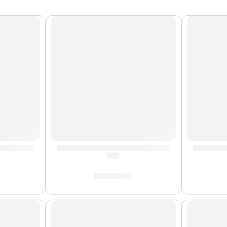
 »SR262» | Vandoren
Cañas de Saxo Alto »SR262R» | Vandoren
Cañas d
(0.0)
S/
165.00