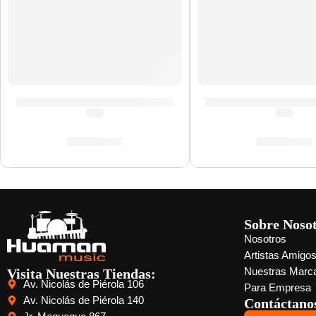
Cañas de Saxo Alto »SR412» | Vandoren
Cañas de Saxo Sop
(0.0)
(0.0)
S/
165.00
S/
139.00
Sobre Noso
Nosotros
Artistas Amigo
Visita Nuestras Tiendas:
Nuestras Marc
Av. Nicolás de Piérola 106
Para Empresa
Av. Nicolás de Piérola 140
Contáctano