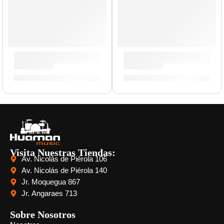
Estuche de Valeton GP-200 ”GPB-1” | Valeton
Alfombra Deluxe »ZRUG1» | Z
S/
109.00
S/
478.00
Visita Nuestras Tiendas:
Av. Nicolás de Piérola 106
Av. Nicolás de Piérola 140
Jr. Moquegua 867
Jr. Angaraes 713
Sobre Nosotros