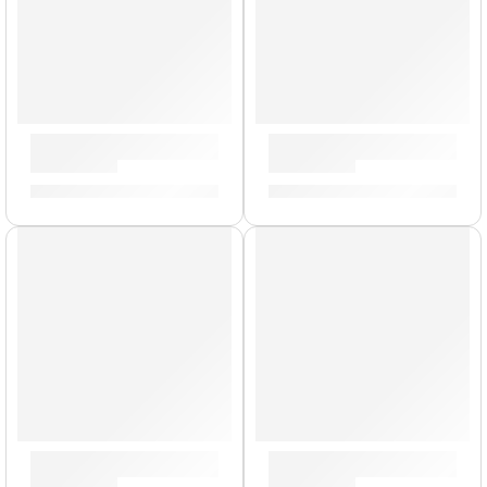
Pad de Tom »DD635D-T4» | Medeli
Pad de Platillo »DD635D-C2»
S/
160.00
S/
160.00
AGOTADO
Pad y Pedal »DD610» | Medeli
Porta Baquetas »PSSB» | Zil