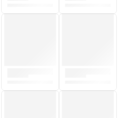
S/
249.00
S/
143.00
AGOTADO
Mochila Premium para Platillos »ZCB24GIG» | Zildjian
Funda para Baquetas »ZSB» |
S/
577.00
S/
70.00
AGOTADO