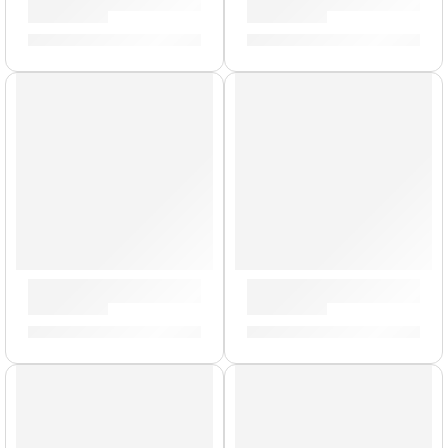
Soporte Magnético de Partitura | StudioLogic
Funda de Numa Compact 2/2x
S/
179.00
S/
166.00
Brazo con Clamp para Platillo »P0711» | Zildjian
Parante Atril Para Batería El
S/
159.00
S/
159.00