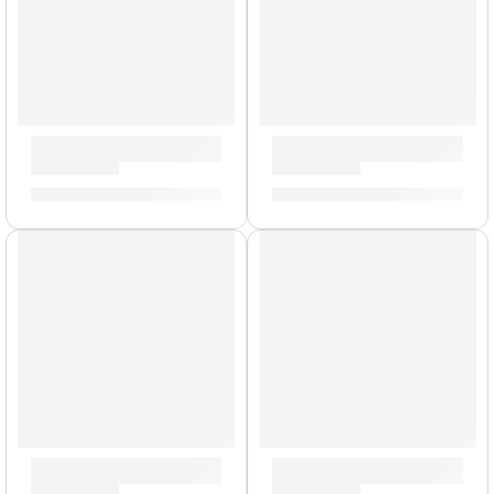
Batería Concept Maple de 7 Piezas »PDCM2217ES» | PDP
Tarola de 5,5 x 14” Concep
S/
4,850.00
S/
981.00
AGOTADO
Tarola de 5,5 x 14” Concept Maple ”PDCM5514SSRB” | PDP
Tarola de 6,5 x 14” Concep