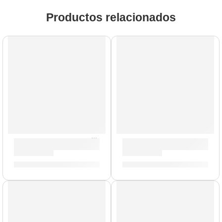
Productos relacionados
AGOTADO
Tarola de 5,5 x 14” Concept Maple ”PDCM5514SSSO” | PDP
Bateria Concept Maple de 
S/
981.00
S/
5,279.00
AGOTADO