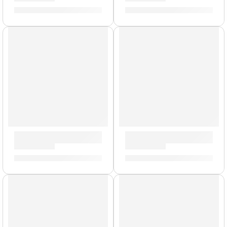
S/
1,145.00
S/
1,227.00
AGOTADO
Tarola de 5,5 x 14” Concept Maple ”PDCM5514SSNA” | PDP
Tarola de 5,5 x 14” Conce
S/
1,145.00
S/
1,064.00
AGOTADO