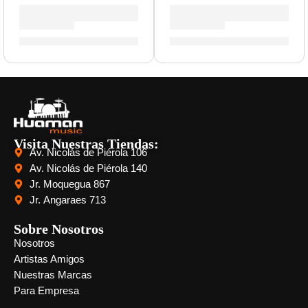
Pedal Multiefectos en Tira Dapper Mini ”MES-1” | Valeton
Pedal de Efectos Coral Mod I
S/
350.00
S/
317.00
Visita Nuestras Tiendas:
Av. Nicolás de Piérola 106
Av. Nicolás de Piérola 140
Jr. Moquegua 867
Jr. Angaraes 713
Sobre Nosotros
Nosotros
Artistas Amigos
Nuestras Marcas
Para Empresa