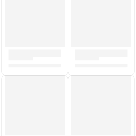
Cables de Alimentación para Pedales ”PCA-10” | Valeton
Cables de Alimentación para
S/
43.00
S/
31.00