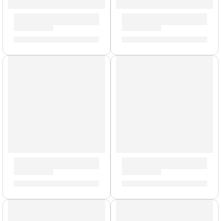
Pedal Multiefectos en Tira Looper Mini ”MES-7” | Valeton
Pedalera Multiefectos ”GP-2
S/
187.00
S/
1,967.00
AGOTADO
Mini Amplificador de Guitarra ”Rushead Max” | Valeton
Multiefectos para Bajo Dapp
S/
175.00
S/
612.00