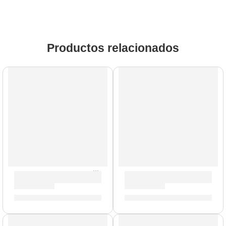
Productos relacionados
AGOTADO
Estuche de Valeton GP-200 ”GPB-1” | Valeton
Pedalera Multiefectos ”GP-2
S/
109.00
S/
1,858.00