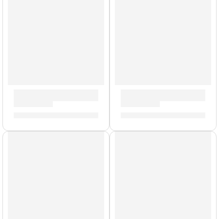
Multiefectos en Tira Dapper Indie ”VES-5” | Valeton
Pedal Multiefectos en Tira D
S/
579.00
S/
393.00
AGOTADO