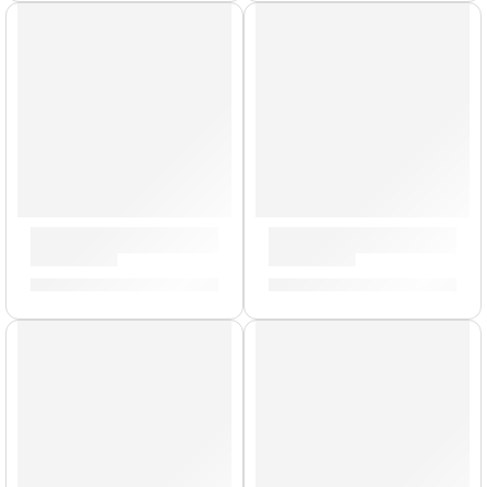
Bongo »HB100WB-M» | Meinl
Timbales Marathon »MT1415
S/
529.00
S/
2,179.00