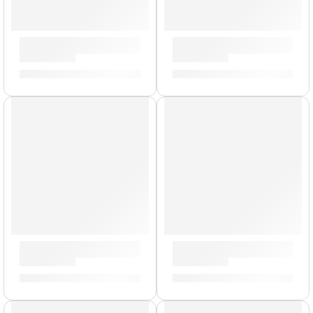
Bongo »WB200NT-CH» | Meinl
Tapete para Cajón »CAJ-PAD
S/
759.00
S/
40.00
AGOTADO
Bongo Marathon »FWB190ATB-M» | Meinl
Timbales Profesionales »BT1
S/
759.00
S/
3,499.00