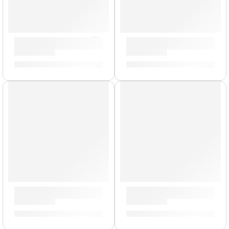
Maracas »MSM2» | Meinl
Maracas »MSM4» | Meinl
S/
112.00
S/
309.00
Cajón Criollo »SUBCAJ7SNT-M» | Meinl
Bongo Marathon »FWB200GA
S/
929.00
S/
799.00