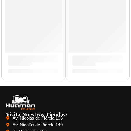
Timbales Luis Conte »LC1STS» | Meinl
Bongo »WB200NT-G» | Mein
S/
3,329.00
S/
809.00
Visita Nuestras Tiendas:
Av. Nicolás de Piérola 106
Av. Nicolás de Piérola 140