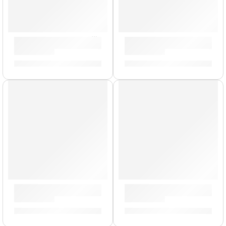
Tapete para Cajón »CAJ-PAD» | Meinl
Timbales Diego Gale »DG141
S/
40.00
S/
2,549.00
AGOTADO
AGOTADO
Bongo Marathon »FWB190LB» | Meinl
Bongo »HB50BK» | Meinl
S/
759.00
S/
389.00