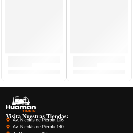
AGOTADO
Timbales Profesionales »BT1415» | Meinl
Maracas »PM2BG» | Meinl
S/
3,499.00
S/
89.00
Visita Nuestras Tiendas:
Av. Nicolás de Piérola 106
Av. Nicolás de Piérola 140