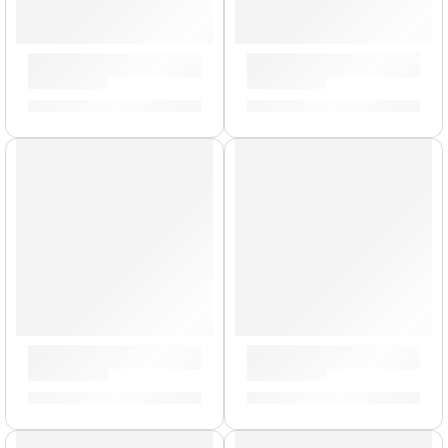
Maracas »MSM4» | Meinl
Bongo Marathon »FWB190AT
S/
309.00
S/
759.00
AGOTADO
Timbales Marathon »MT1415BN» | Meinl
Bongo Marathon »FWB190NT
S/
2,179.00
S/
759.00