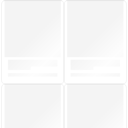
AGOTADO
Cajón Criollo »SUBCAJ8VWB-M» | Meinl
Bongo »HB100WRB» | Meinl
S/
979.00
S/
519.00
AGOTADO