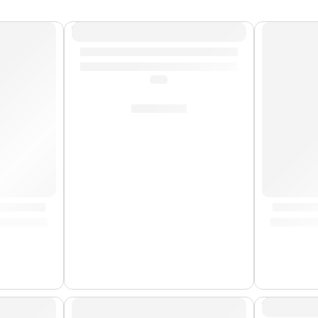
AGOTADO
Bongo Marathon »FWB190LB» | Meinl
(0.0)
S/
759.00
 | Meinl
Maracas
AGOTA