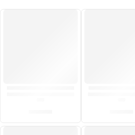
AGOTADO
Bongo »WB200NT-G» | Meinl
Bongo »HB100VSB»
(0.0)
(0.0)
S/
809.00
S/
525.00