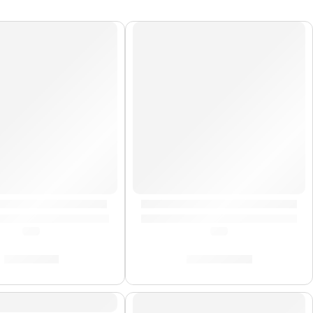
AGOTADO
 »MCL2BG» | Meinl
Bongo Marathon »FWB400BB» 
(0.0)
(0.0)
S/
159.00
S/
1,299.00
DO