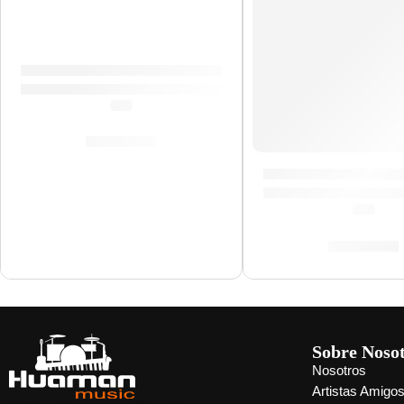
Bongo »WB200NT-CH» | Meinl
(0.0)
S/
759.00
Cajón Criollo »SU
(0.0)
S/
929.00
Sobre Noso
Nosotros
Artistas Amigo