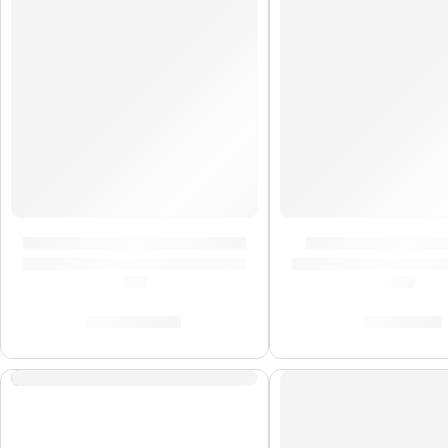
Cajón Criollo Eléctroacustico »PWCP100MB» | Meinl
Maracas »MSM4» |
(0.0)
(0.0)
S/
1,089.00
S/
309.00