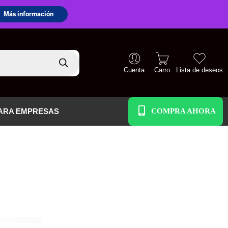
Cuenta
Carro
Lista de deseos
+51 938 586 391
ARA EMPRESAS