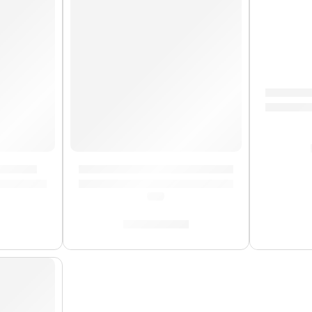
Bongo M
 Meinl
Timbales Luis Conte »LC1BRASS» | Meinl
(0.0)
S/
3,449.00