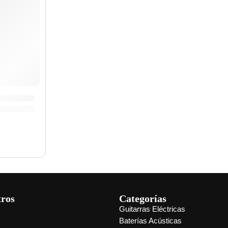
BCAJ7SNT-M» | Meinl
tros
Categorías
Guitarras Eléctricas
s
Baterías Acústicas