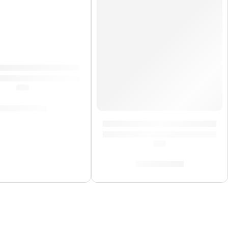
arathon »FWB400GAB» | Meinl
(0.0)
S/
1,289.00
Timbales Luis Conte »LC1STS»
(0.0)
S/
3,329.00