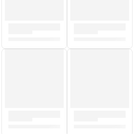
Pad De Platillo Crash »DD610S-C2» | Medeli
Líquido de Limpieza para Plat
S/
160.00
S/
44.00
AGOTADO
Cera Antideslizante para Baqueta »TWAX2» | Zildjian
Mochila Premium para Platil
S/
23.00
S/
577.00