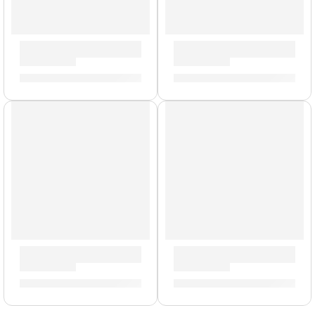
Porta Baquetas Travis Barker »TRAV2» | Zildjian
Pad de Platillo »DD638DX-C2
S/
154.00
S/
160.00
Pad de Tom »DD610S-T4» | Medeli
Alfombra Deluxe »ZRUG1» | Z
S/
160.00
S/
478.00