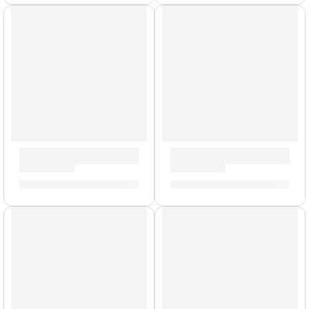
AGOTADO
Remaches para Platillos »ZRIVET» | Zildjian
Soporte Magnético de Partit
S/
25.00
S/
179.00
AGOTADO