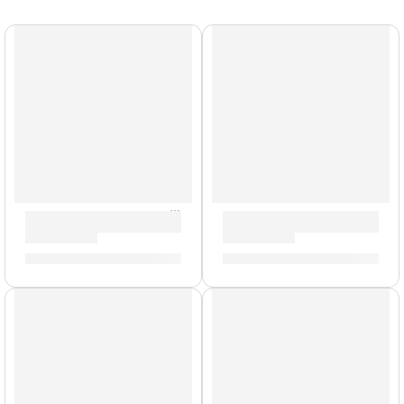
Llave de Afinación »ZKEY» | Zildjian
Pack de Felpas para Platillo 
S/
42.00
S/
49.00