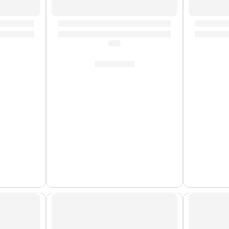
Cuerdas de Metal
Cuerdas
0E” | Clevan
ústica con Cuerdas de Metal ”SAC-10E” | Clevan
Guitarra Electroacústica con Cuerdas de 
Guitarr
(0.0)
S/
639.00
Cuerdas de Metal