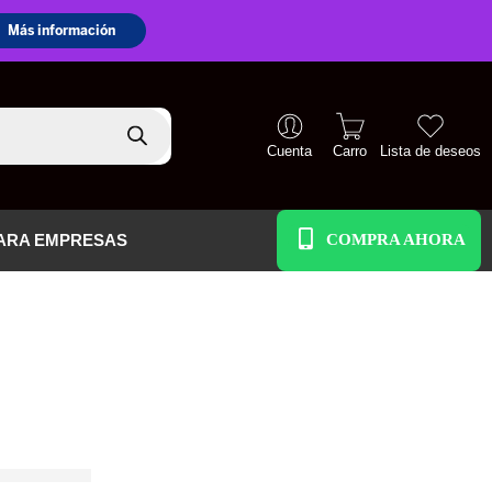
Cuenta
Carro
Lista de deseos
+51 938 586 391
ARA EMPRESAS