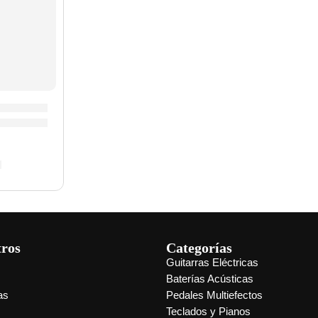
20E” | Clevan
»CX-82/FR» | Clevan
0
tros
Categorías
Guitarras Eléctricas
s
Baterías Acústicas
as
Pedales Multiefectos
Teclados y Pianos