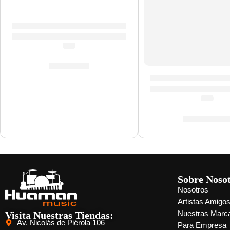
Guitarra Electroacústica con Cuerdas de Metal ”SAC-
(0.0)
S/
639.00
Guitarra Eléctrica 
(0.0)
S/
1,599.0
Sobre Noso
Nosotros
Artistas Amigo
Visita Nuestras Tiendas:
Nuestras Marc
Av. Nicolás de Piérola 106
Para Empresa