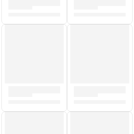
Guitarra Eléctrica ”S-350” | Eko
Guitarra Eléctrica ”VL-480” 
S/
789.00
S/
1,169.00
AGOTADO
AGOTADO
Guitarra Eléctrica ”VR 2-90” | Eko
Guitarra Eléctrica ”S-300 V” 
S/
957.00
S/
767.00
AGOTADO