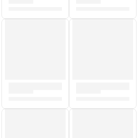
S/
599.00
S/
599.00
Guitarra Eléctrica »RF-20» | Rockstar
Guitarra Eléctrica »SQ20-B
S/
599.00
S/
409.00
AGOTADO