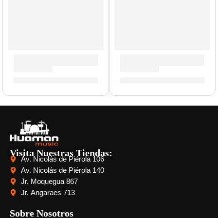
Guitarra Eléctrica ”DV-10” | Eko
Guitarra Eléctrica ”S-300” | 
S/
1,033.00
S/
727.00
Visita Nuestras Tiendas:
Av. Nicolás de Piérola 106
Av. Nicolás de Piérola 140
Jr. Moquegua 867
Jr. Angaraes 713
Sobre Nosotros