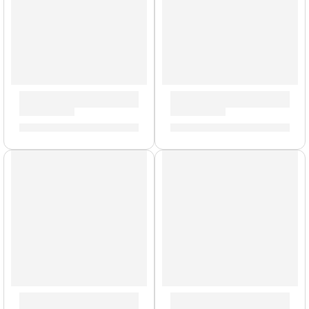
Guitarra Eléctrica ”VL-480 GT-V” | Eko
Guitarra Eléctrica ”VT-380” 
S/
1,169.00
S/
714.00
Guitarra Eléctrica »RF-20» | Rockstar
Guitarra Eléctrica »RF-20» |