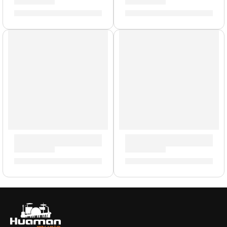
S/
1,033.00
S/
1,033.00
Para Zurdos
Guitarra Eléctrica ”VL-480” | Eko
Bajo Eléctrico para Zurdo d
S/
1,169.00
S/
903.00