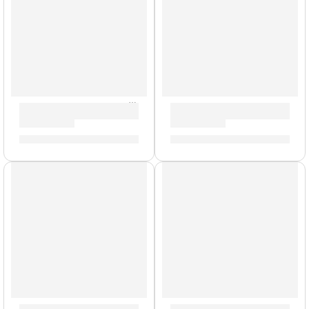
Bajo Eléctrico de 5 Cuerdas ”MM-305” | Eko
Bajo Eléctrico de 4 Cuerdas
S/
951.00
S/
926.00
AGOTADO