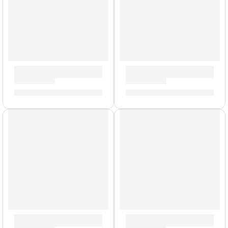
Bajo Eléctrico de 4 Cuerdas ”VPJ-280” | Eko
Guitarra Eléctrica ”MIA SA B
S/
919.00
S/
1,786.00
AGOTADO
Guitarra Eléctrica ”VL-480” | Eko
Guitarra Eléctrica ”DV-10” |