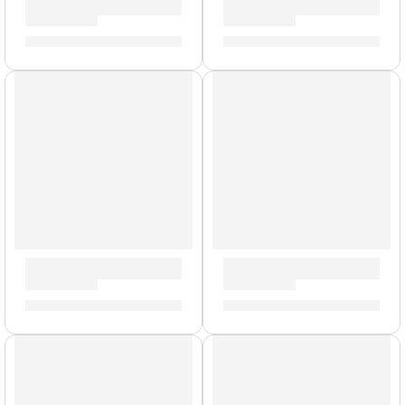
Bajo Eléctrico de 4 Cuerdas ”MM-300” | Eko
Guitarra Eléctrica ”DV-10” |
S/
908.00
S/
1,033.00
Bajo Eléctrico de 4 Cuerdas ”VPJ-280” | Eko
Bajo Eléctrico de 4 Cuerdas
S/
919.00
S/
868.00