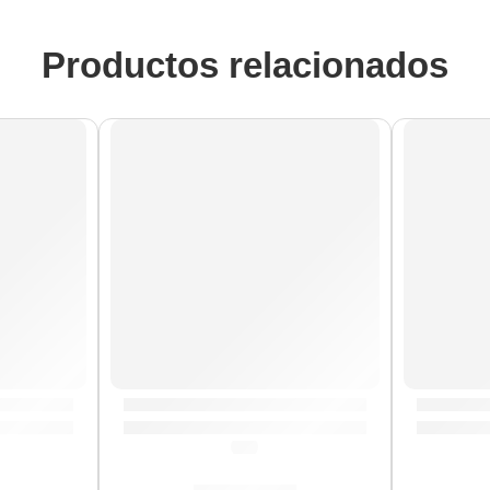
Productos relacionados
a Dapper Indie ”VES-5” | Valeton
Pedalera Multiefectos ”GP-200R” | Valeto
Pedal Su
(5.0)