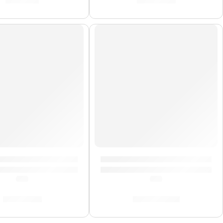
S/
89.00
S/
579.00
StudioLogic
 Efectos ”Fur Coat” | Orange
Pedalera Multiefectos ”GP-200”
(5.0)
(5.0)
S/
596.00
S/
1,858.00