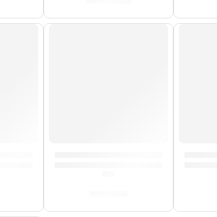
S/
1,858.00
AGOTADO
FS-1” | Orange
Pedal de Expresión y Volumen «VP/25» | 
Pedal de
(5.0)
S/
179.00