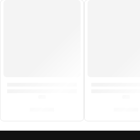
Pedal Footswitch ”FS1 Mini” | Orange
Pedal de Efectos Co
(5.0)
(5.0)
S/
104.00
S/
319.00