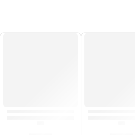
Pedal de Efectos Coral Mod II ”CRL-8” | Valeton
Multiefectos en Tir
(5.0)
(5.0)