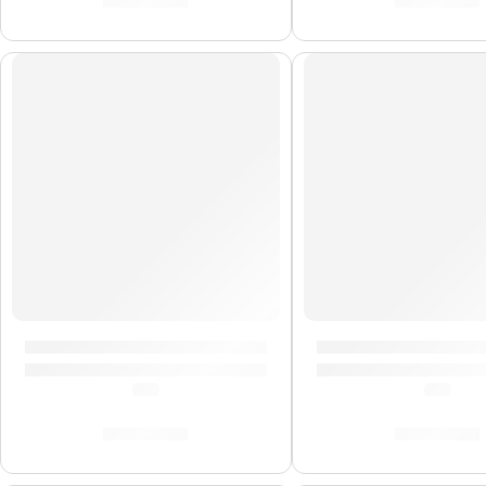
S/
317.00
S/
579.00
Pedal de Efectos ”Getaway Driver” | Orange
Pedal Footswitch ”
(5.0)
(5.0)
S/
596.00
S/
104.00