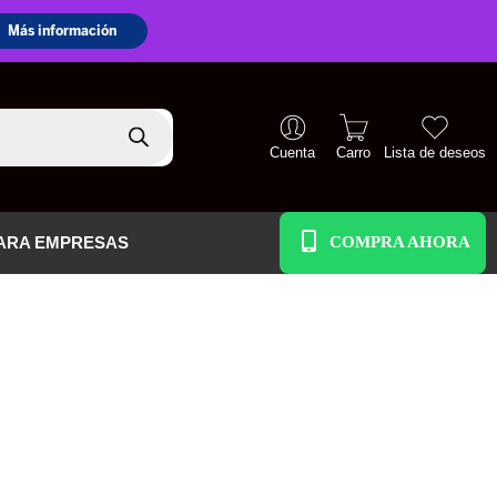
Cuenta
Carro
Lista de deseos
+51 938 586 391
ARA EMPRESAS