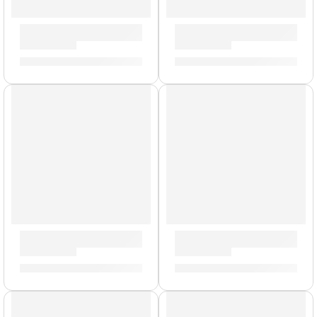
Parche de 15” para Tarola Snare Side ”S15H30” | Evans
Parche EC2S Clear de 18” p
S/
77.00
S/
124.00
Parche G12 Coated de 15” para Tarola ”B15G12” | Evans
Parche UV2 Coated de 18” 
S/
84.00
S/
113.00
AGOTADO