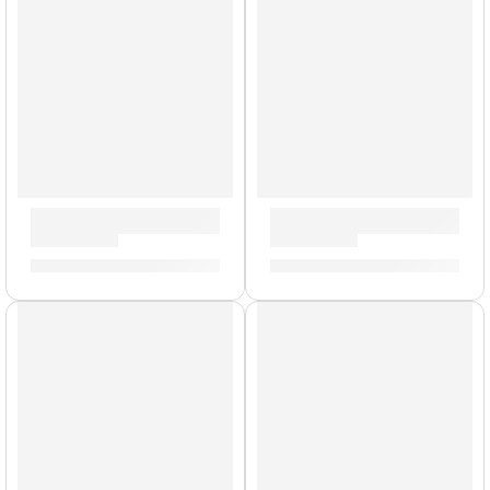
AGOTADO
Parche EQ3 Clear de 18” para Bombo ”BD18GB3” | Evans
Parche Onyx de 15” para Ta
S/
211.00
S/
102.00