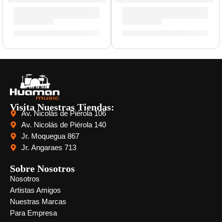
Parche Hidráulico de 18” para Bombo ”TT18HBG” | Evans
Parche Sound Off de 16” pa
S/
121.00
S/
86.00
Visita Nuestras Tiendas:
Av. Nicolás de Piérola 106
Av. Nicolás de Piérola 140
Jr. Moquegua 867
Jr. Angaraes 713
Sobre Nosotros
Nosotros
Artistas Amigos
Nuestras Marcas
Para Empresa