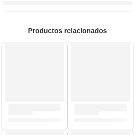
Productos relacionados
Parche de Tarola »TT16RGL» | Evans
Parche Hidráulico de 16” pa
S/
99.00
S/
102.00