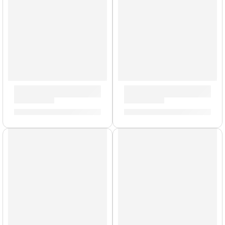
Parche de 16” para Tarola Snare Side ”S16H30” | Evans
Parche EQ4 Transparente d
S/
80.00
S/
161.00