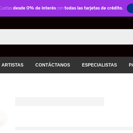
ARTISTAS
CONTÁCTANOS
ESPECIALISTAS
P