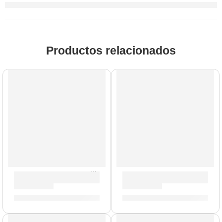
Productos relacionados
Parante Atril Para Batería Electrónica | Medeli
Pad de Tom »DD635D-T4» | M
S/
159.00
S/
160.00