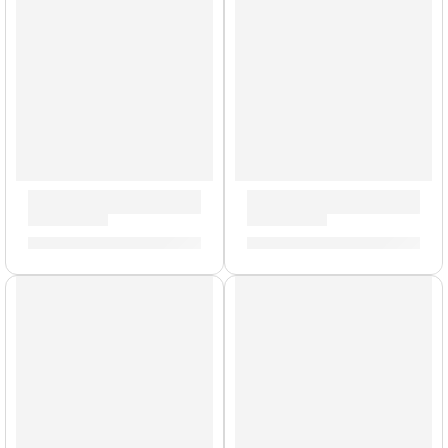
Pad y Pedal »DD522» | Medeli
Pad de Tom »DD610S-T4» | M
S/
399.00
S/
160.00
AGOTADO