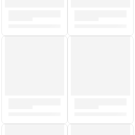
Pad y Pedal »DD638DX» | Medeli
Funda de SL73 Studio – SL88
S/
380.00
S/
184.00
Brazo de Platillo Suspendido »TCA» | Zildjian
Llave de Afinación »ZKEY» | 
S/
212.00
S/
42.00
AGOTADO