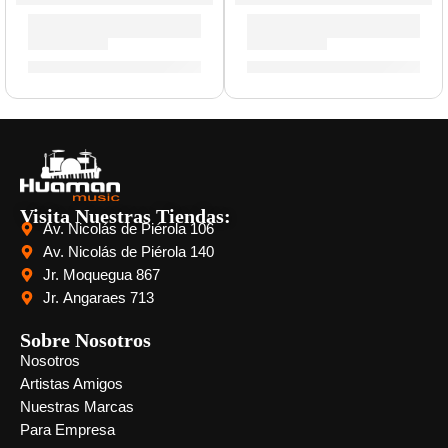
Cera Antideslizante para Baqueta »TWAX2» | Zildjian
Porta Baquetas »PSSB» | Zil
S/
23.00
S/
143.00
Visita Nuestras Tiendas:
Av. Nicolás de Piérola 106
Av. Nicolás de Piérola 140
Jr. Moquegua 867
Jr. Angaraes 713
Sobre Nosotros
Nosotros
Artistas Amigos
Nuestras Marcas
Para Empresa