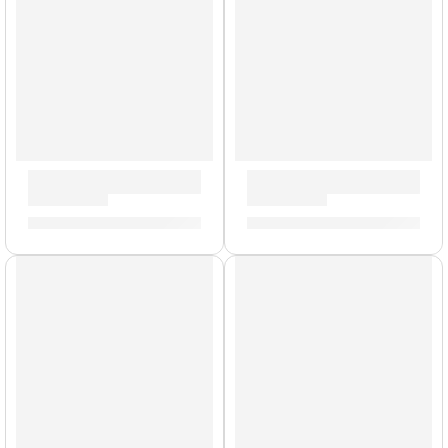
Funda para Baquetas »ZSB» | Zildjian
Remaches para Platillos »ZRI
S/
70.00
S/
25.00
AGOTADO