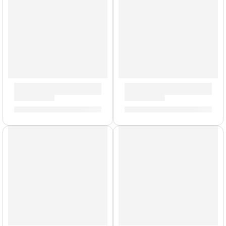
Cajón Criollo »HCAJ1AWA» | Meinl
Bongo Marathon »FWB400BB
S/
619.00
S/
1,299.00
AGOTADO