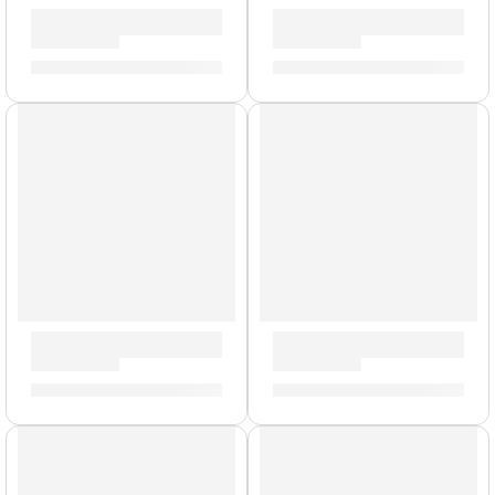
Bongo »HB50BK» | Meinl
Maracas »MCL2BG» | Meinl
S/
389.00
S/
159.00
Timbales Marathon »MT1415BN» | Meinl
Bongo »WB200NT-G» | Mein
S/
2,179.00
S/
809.00
AGOTADO