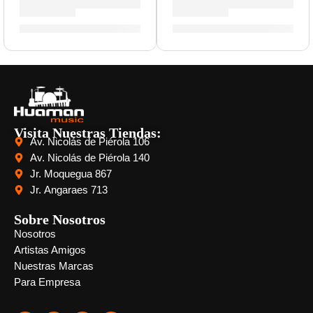
Bongo »WB200NT-CH» | Meinl
Bongo »HB100WRB» | Meinl
S/
759.00
S/
519.00
Visita Nuestras Tiendas:
Av. Nicolás de Piérola 106
Av. Nicolás de Piérola 140
Jr. Moquegua 867
Jr. Angaraes 713
Sobre Nosotros
Nosotros
Artistas Amigos
Nuestras Marcas
Para Empresa