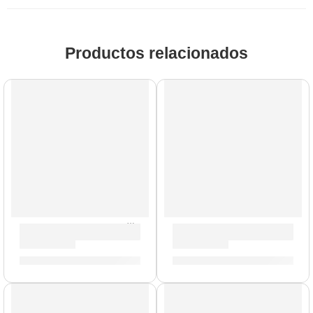
Productos relacionados
Cajón Criollo Eléctroacustico »PWCP100MB» | Meinl
Cajón Criollo »SUBCAJ8VWB
S/
1,089.00
S/
979.00
AGOTADO