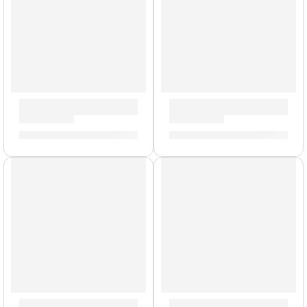
Bongo Marathon »FWB190LB» | Meinl
Timbales Luis Conte »LC1B
S/
759.00
S/
3,449.00
AGOTADO