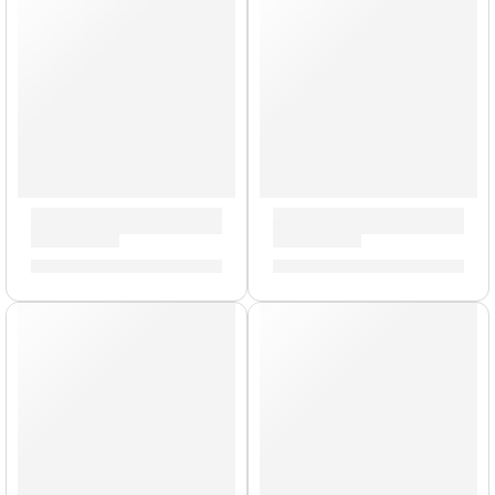
AGOTADO
Bongo Marathon »FWB190AF» | Meinl
Bongo »HB100VSB» | Meinl
S/
759.00
S/
525.00
AGOTADO
AGOTADO