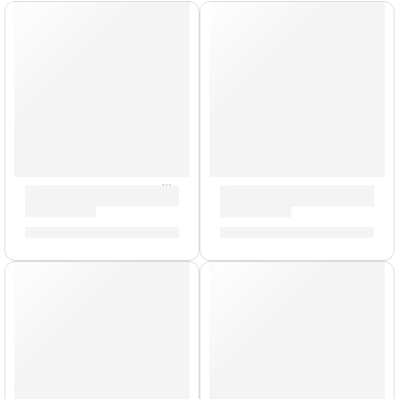
AGOTADO
AGOTADO
Bongo »HB50BK» | Meinl
Bongo Marathon »FWB190NT
S/
389.00
S/
759.00