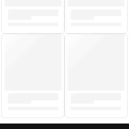
Bongo »HB100NT» | Meinl
Bongo Marathon »FWB190AT
S/
519.00
S/
759.00
Tapete para Cajón »CAJ-PAD» | Meinl
Timbales Diego Gale »DG141
S/
40.00
S/
2,549.00