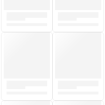
Cajón Criollo »HCAJ1AWA» | Meinl
Bongo »WB200NT-CH» | Mei
S/
619.00
S/
759.00
Bongo »WB200NT-G» | Meinl
Cajón Criollo Eléctroacust
S/
809.00
S/
1,089.00