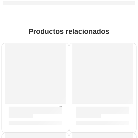
Productos relacionados
Parche G12 Coated de 15” para Tarola ”B15G12” | Evans
Parche Sound Off de 16” pa
S/
84.00
S/
86.00