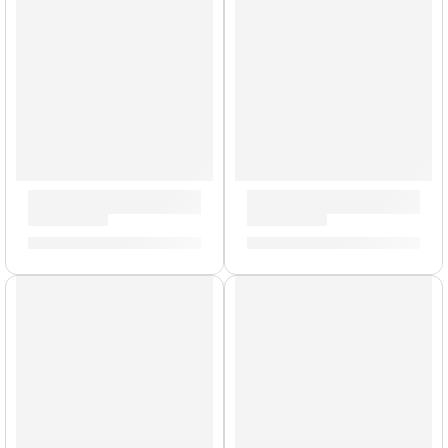
Parche Hidráulico de 16” para Tarola ”TT16HB” | Evans
Parche EC2S Clear de 18” p
S/
102.00
S/
124.00
AGOTADO