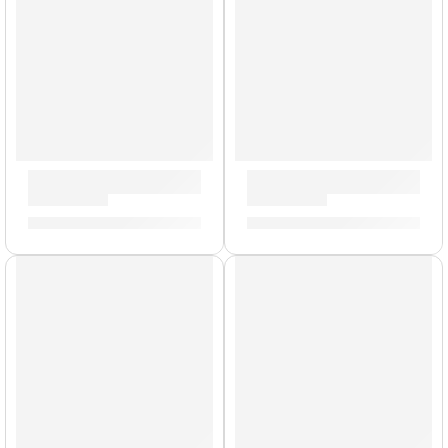
Parche de Tarola »TT16RGL» | Evans
Parche Resonante de 15” pa
S/
99.00
S/
95.00