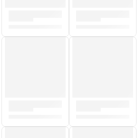
Parche EQ4 Transparente de 18” para Bombo ”BD18GB4” |
Parche Resonante de 16” pa
S/
161.00
S/
99.00
Parche Transparente G2 de 16” para Tarola ”TT16G2” | Eva
Parche Calftone de 16” para
S/
76.00
S/
81.00