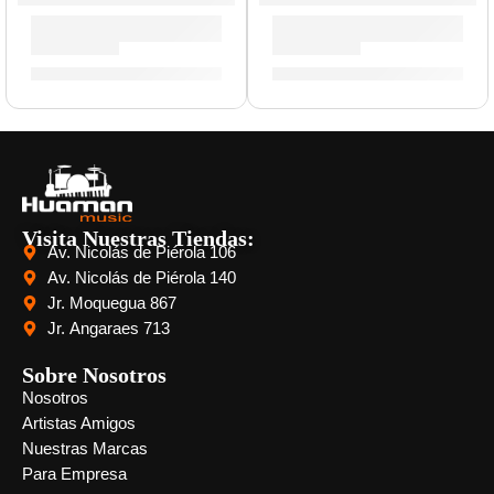
Parche EC Resonante de 15” para Tarola ”TT15ECR” | Evan
Parche UV2 Coated de 15” p
S/
99.00
S/
100.00
Visita Nuestras Tiendas:
Av. Nicolás de Piérola 106
Av. Nicolás de Piérola 140
Jr. Moquegua 867
Jr. Angaraes 713
Sobre Nosotros
Nosotros
Artistas Amigos
Nuestras Marcas
Para Empresa