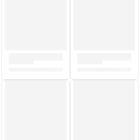
Parche Hidráulico de 16” para Tarola ”TT16HG” | Evans
Parche EC2S Clear de 16” p
S/
102.00
S/
101.00