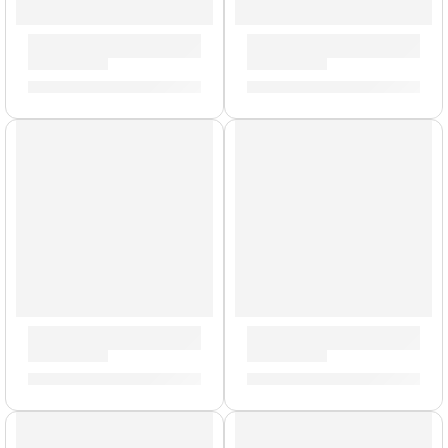
Parche G2 Coated de 16” para Tarola ”B16G2” | Evans
Parche G1 Coated de 15” pa
S/
85.00
S/
84.00
AGOTADO
Parche Hidráulico de 16” para Tarola ”TT16HR” | Evans
Parche Sound Off de 16” pa
S/
102.00
S/
86.00