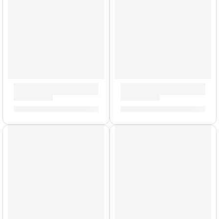
Parche G12 Coated de 15” para Tarola ”B15G12” | Evans
Parche EQ3 Clear de 18” p
S/
84.00
S/
211.00