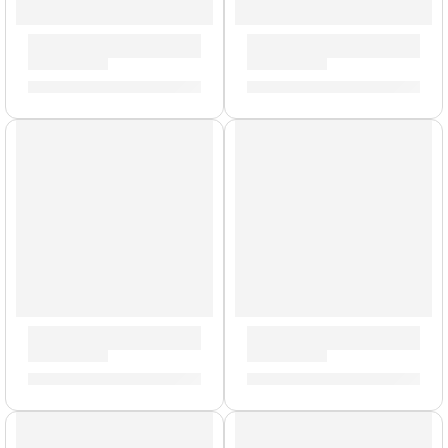
Parche EC2S Clear de 15” para Tarola ”TT15EC2S” | Evans
Parche de Tarola »TT16RGL»
S/
101.00
S/
99.00
AGOTADO
Parche Hidráulico de 16” para Tarola ”TT16HR” | Evans
Parche EC2S Frosted de 16”
S/
102.00
S/
106.00
AGOTADO