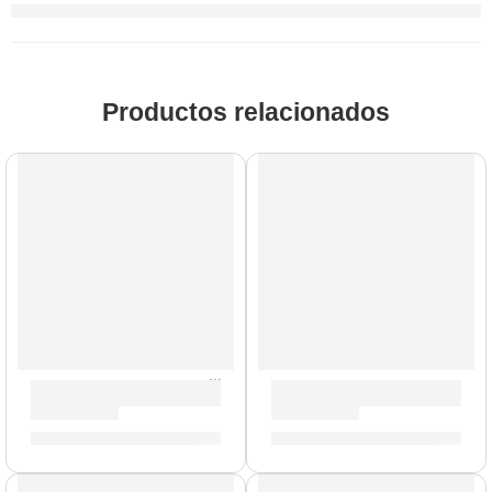
Productos relacionados
Parche Resonante de 18” para Tom ”B18RES7” | Evans
Parche Calftone de 16” para
S/
119.00
S/
81.00