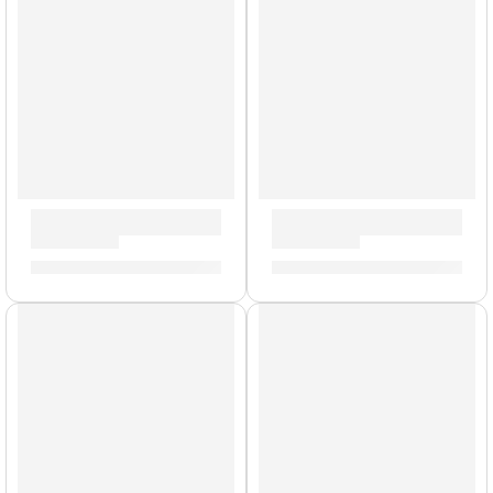
Parche EC2S Clear de 16” para Tarola ”TT16EC2S” | Evans
Parche EC Resonante de 15”
S/
101.00
S/
99.00