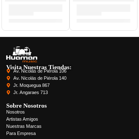
Parche EC2S Clear de 18” para Tom ”TT18EC2S” | Evans
Parche Onyx de 16” para Ta
S/
124.00
S/
111.00
Visita Nuestras Tiendas:
Av. Nicolás de Piérola 106
Av. Nicolás de Piérola 140
Jr. Moquegua 867
Jr. Angaraes 713
Sobre Nosotros
Nosotros
Artistas Amigos
Nuestras Marcas
Para Empresa