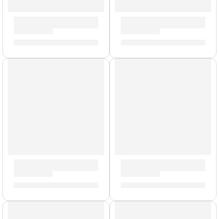
Parche Sound Off de 16” para Tarola ”TT16SO1” | Evans
Parche EC2S Clear de 16” p
S/
86.00
S/
101.00
Parche G2 Coated de 16” para Tarola ”B16G2” | Evans
Parche Resonante de 18” p
S/
85.00
S/
119.00