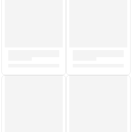
Parche Resonante de 16” para Tarola ”B16RES7” | Evans
Parche de 15” para Tarola S
S/
99.00
S/
77.00