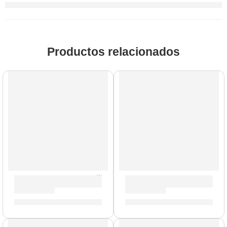
Productos relacionados
Parche Hidráulico de 18” para Bombo ”TT18HBG” | Evans
Parche Resonante de 15” pa
S/
121.00
S/
95.00