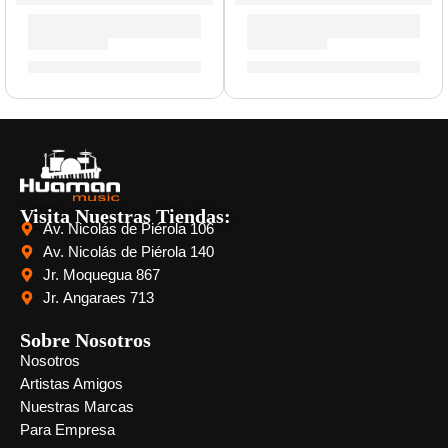
Parche Calftone de 16” para Tarola ”TT16C7” | Evans
Parche EC2S Clear de 15” p
S/
81.00
S/
101.00
Visita Nuestras Tiendas:
Av. Nicolás de Piérola 106
Av. Nicolás de Piérola 140
Jr. Moquegua 867
Jr. Angaraes 713
Sobre Nosotros
Nosotros
Artistas Amigos
Nuestras Marcas
Para Empresa