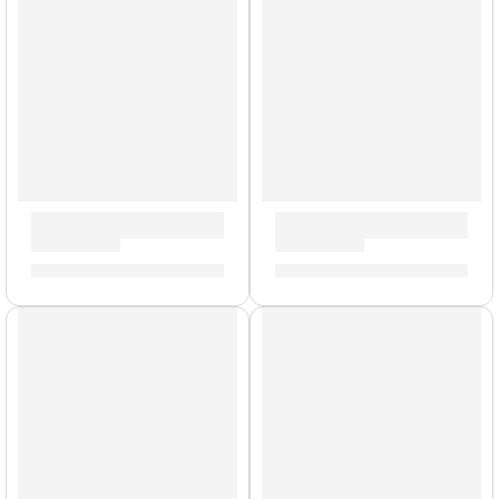
Parche de Tarola »TT16RGL» | Evans
Parche G2 Coated de 15” pa
S/
99.00
S/
84.00