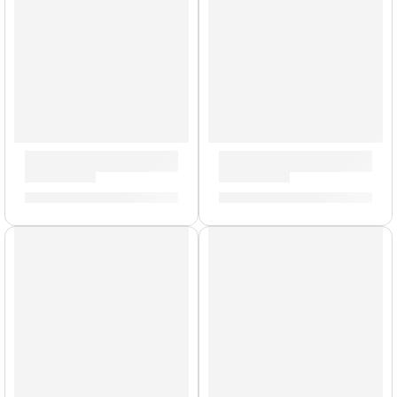
Parche Hidráulico de 18” para Bombo ”TT18HBG” | Evans
Parche Resonante de 16” pa
S/
121.00
S/
99.00