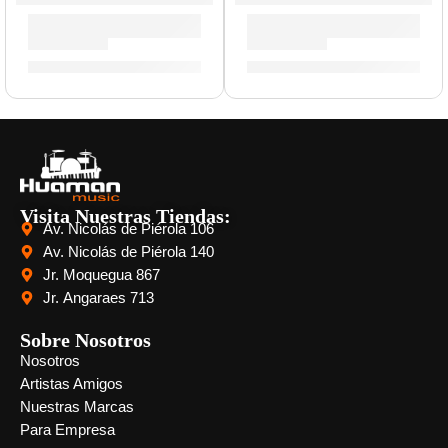
Parche Resonante de 18” para Bombo ”TT18RBG” | Evans
Parche G2 Coated de 15” pa
S/
122.00
S/
84.00
Visita Nuestras Tiendas:
Av. Nicolás de Piérola 106
Av. Nicolás de Piérola 140
Jr. Moquegua 867
Jr. Angaraes 713
Sobre Nosotros
Nosotros
Artistas Amigos
Nuestras Marcas
Para Empresa