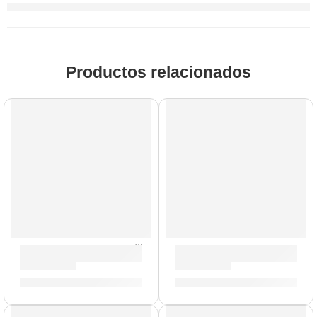
Productos relacionados
Parche EC2S Clear de 18” para Tom ”TT18EC2S” | Evans
Parche Hidráulico de 16” pa
S/
124.00
S/
102.00