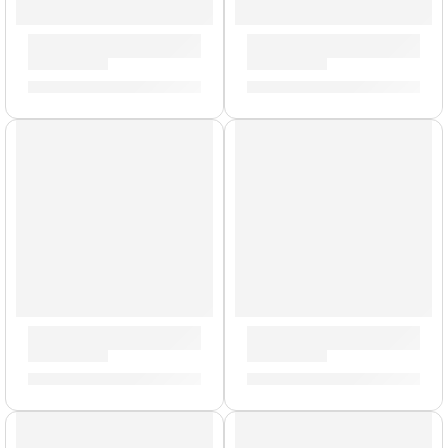
Parche Onyx de 16” para Tarola ”B16ONX2” | Evans
Parche Hidráulico de 16” pa
S/
111.00
S/
102.00
Parche EC Resonante de 15” para Tarola ”TT15ECR” | Evan
Parche de 16” para Tarola S
S/
99.00
S/
80.00