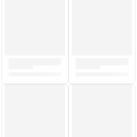
AGOTADO
Parche Resonante de 18” para Tom ”B18RES7” | Evans
Parche EQ3 Clear de 18” p
S/
119.00
S/
211.00