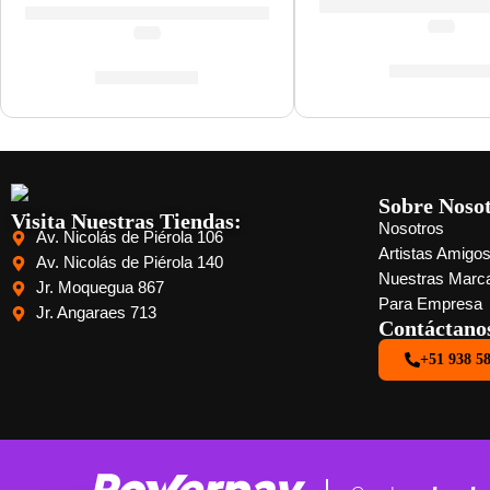
(5.0)
(0.0)
S/
3,567.0
S/
1,145.00
Sobre Noso
Visita Nuestras Tiendas:
Nosotros
Av. Nicolás de Piérola 106
Artistas Amigo
Av. Nicolás de Piérola 140
Nuestras Marc
Jr. Moquegua 867
Para Empresa
Jr. Angaraes 713
Contáctano
+51 938 5