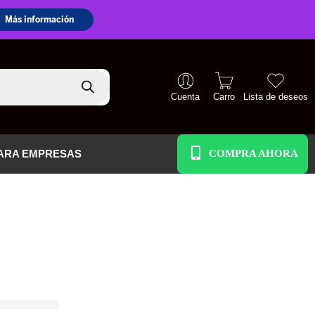
Cuenta
Carro
Lista de deseos
+51 938 586 391
ARA EMPRESAS