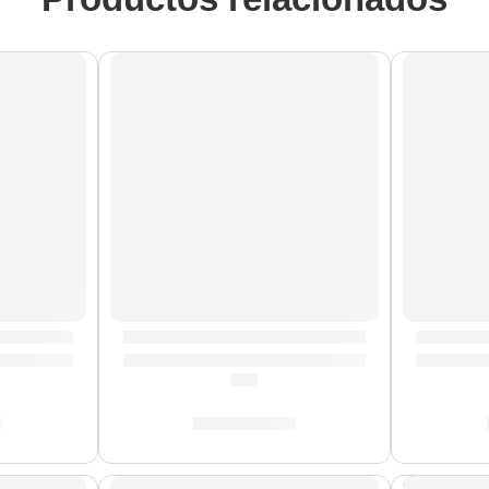
AGOTADO
4” Concept Maple ”PDCM5514SSSCB” | PDP
Batería Concept Birch de 6 Piezas »PDC
Tarola 
(5.0)
0
S/
3,833.00