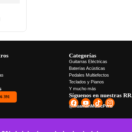
0
tros
Categorías
Guitarras Eléctricas
s
Baterías Acústicas
as
Pedales Multiefectos
Teclados y Pianos
s
Y mucho más
Síguenos en nuestras RR
86 391
@HuamanMusicPeru