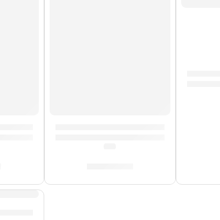
AGOTADO
Tarola 
514SSHM” | PDP
rch de 5 Piezas »PDCB2215CB» | PDP
Bateria Concept Maple de 7 Piezas »PDC
(5.0)
0
S/
5,279.00
aple de 5 Piezas »PDCM2215SP» | PDP
 | PDP