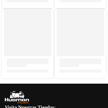
S/
179.00
S/
70.00
Pedal de Volumen y Expresión ”EP-2” | Valeton
Pedal de Volumen y Wah ”EP-
S/
393.00
S/
350.00
Visita Nuestras Tiendas: