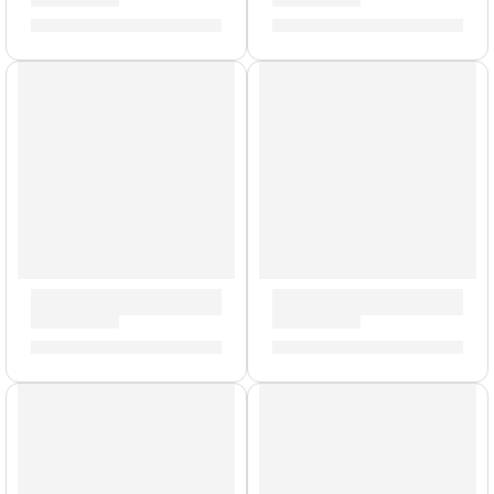
S/
104.00
S/
89.00
Pedal de Efectos ”Fur Coat” | Orange
Pedal de Efectos ”Getaway D
S/
596.00
S/
596.00
AGOTADO