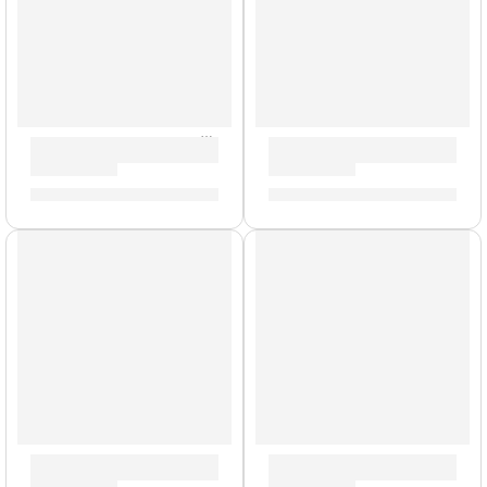
Multiefectos para Bajo Dapper Bass ”VES-2” | Valeton
Pedalera Multiefectos ”GP-10
S/
612.00
S/
732.00
Pedal Footswitch ”FS1 Mini” | Orange
Pedal Sustain de Teclado «P