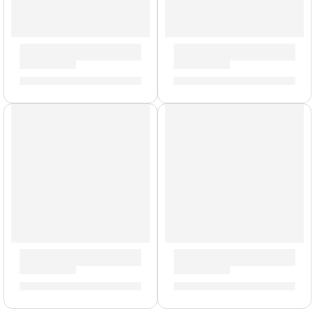
Pad de Práctica Travis Baker »P1204» | Zildjian
Portacrotale Individual con 
S/
109.00
S/
159.00
AGOTADO
AGOTADO
Mochila Premium para Platillos »ZCB24GIG» | Zildjian
Porta Baquetas Travis Barker
S/
577.00
S/
154.00