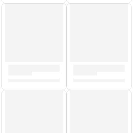
AGOTADO
Porta Baquetas »PSSB» | Zildjian
Alfombra Deluxe »ZRUG1» | Z
S/
143.00
S/
478.00
AGOTADO