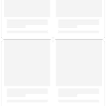
Mazo de Gong »ZGM» | Zildjian
Baquetas Heavy »H6AWN» | Z
S/
239.00
S/
88.00
Pad de Práctica Graffiti | Zildjian
Brazo con Clamp para Platillo
S/
90.00
-
S/
209.00
S/
159.00