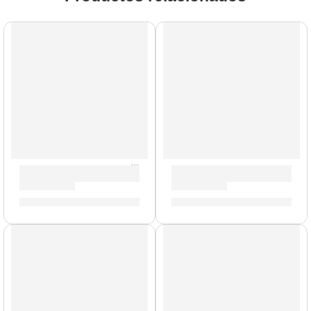
Pad de Práctica Galaxia | Zildjian
Pad de Práctica Genuine | Zil
S/
90.00
-
S/
209.00
S/
89.00
-
S/
195.00