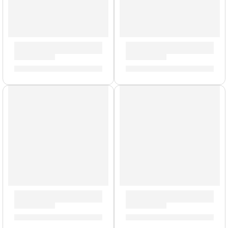
Pack de Felpas para Platillo »ZFSPK» | Zildjian
Baquetas Heavy »H5AWN» | Z
S/
49.00
S/
88.00
Llave de Afinación »ZKEY» | Zildjian
Mochila Portalaptop »T9001» 
S/
42.00
S/
329.00