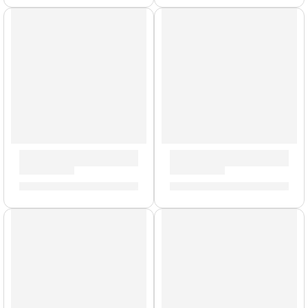
Baquetas Heavy »H6AWN» | Zildjian
Baquetas Dip »5AWD» | Zildj
S/
88.00
S/
62.00