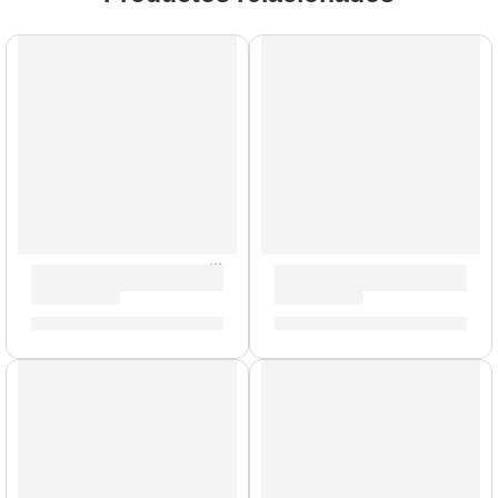
Mazo Negro para Platillo »ZSDMCMB» | Zildjian
Portacrotale Individual con 
S/
161.00
S/
159.00