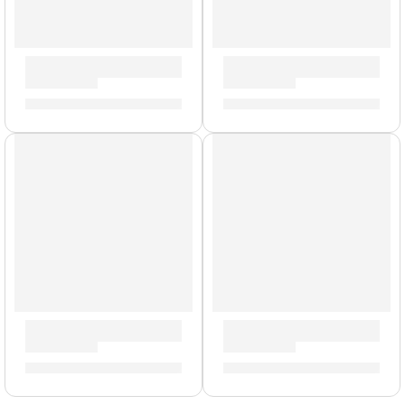
Baquetas Mike Mangini »ASMM» | Zildjian
Brazo de Platillo Suspendido
S/
88.00
S/
212.00
Pad de Práctica Negro »ZXPPRCP06» | Zildjian
Brazo con Clamp para Platillo
S/
212.00
S/
159.00