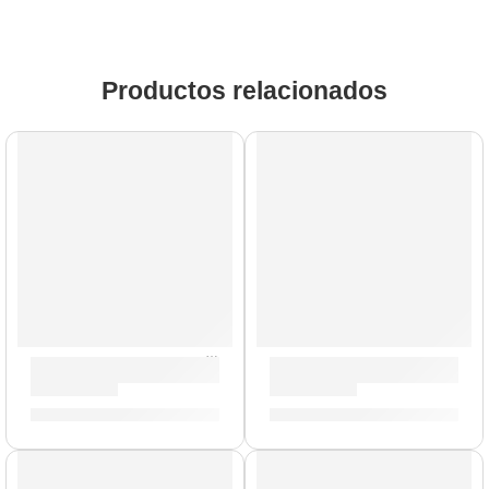
Productos relacionados
Líquido de Limpieza para Platillos »P1300» | Zildjian
Baquetas Heavy »H6AWN» | Z
S/
44.00
S/
88.00
AGOTADO