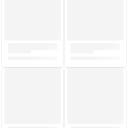
Llave de Afinación »ZKEY» | Zildjian
Pack de Felpas para Platillo 
S/
42.00
S/
49.00
AGOTADO