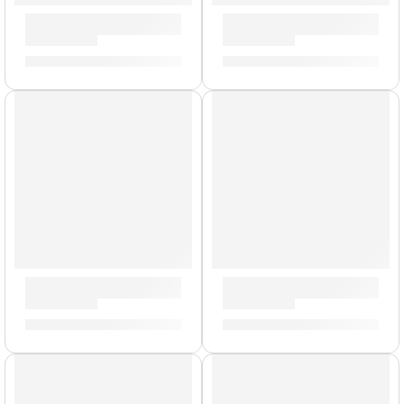
Pad de Práctica Negro »ZXPPRCP06» | Zildjian
Mazo de Gong »ZGM» | Zildj
S/
212.00
S/
239.00
AGOTADO
Porta Baquetas Travis Barker »TRAV2» | Zildjian
Pad de Práctica Genuine | Zil
S/
154.00
S/
89.00
-
S/
195.00