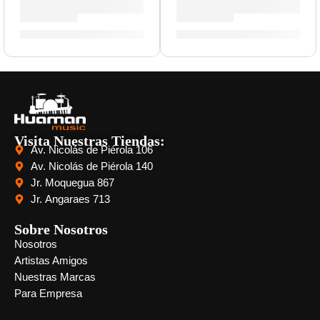
Pad de Práctica con Acondicionadora | Zildjian
Porta Baquetas »PSSB» | Zil
S/
212.00
-
S/
325.00
S/
143.00
Visita Nuestras Tiendas:
Av. Nicolás de Piérola 106
Av. Nicolás de Piérola 140
Jr. Moquegua 867
Jr. Angaraes 713
Sobre Nosotros
Nosotros
Artistas Amigos
Nuestras Marcas
Para Empresa