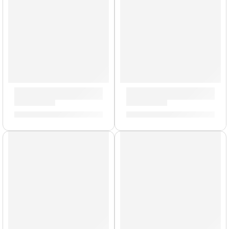
Mochila Premium para Platillos »ZCB24GIG» | Zildjian
Pad de Práctica con Acondici
S/
577.00
S/
212.00
-
S/
329.00