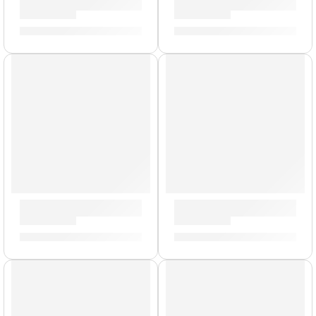
Cera Antideslizante para Baqueta »TWAX2» | Zildjian
Pad de Práctica Galaxia | Zil
S/
23.00
S/
90.00
-
S/
209.00
AGOTADO
Mochila Portalaptop »T9001» | Zildjian
Porta Baquetas »PSSB» | Zil
S/
329.00
S/
143.00