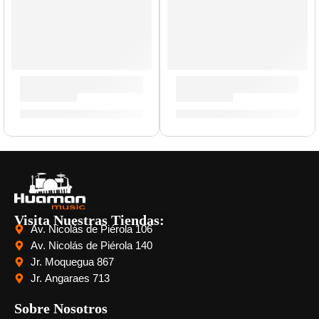
Baquetas Mike Mangini »ASMM» | Zildjian
Baquetas Super Pesadas »HS
S/
88.00
S/
88.00
Visita Nuestras Tiendas:
Av. Nicolás de Piérola 106
Av. Nicolás de Piérola 140
Jr. Moquegua 867
Jr. Angaraes 713
Sobre Nosotros