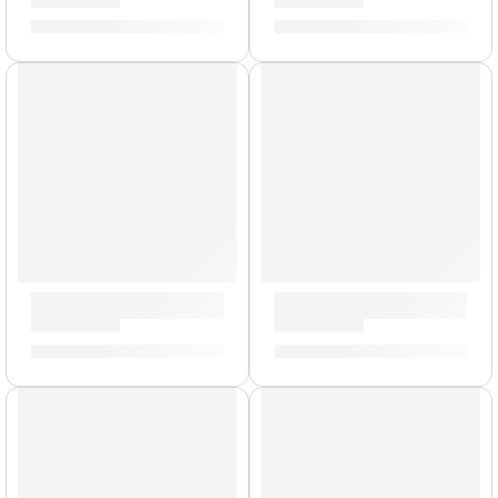
S/
70.00
S/
88.00
Portacrotale Individual con Abrazadera »P0639» | Zildjian
Mazo de Gong »ZGM» | Zildj
S/
159.00
S/
239.00