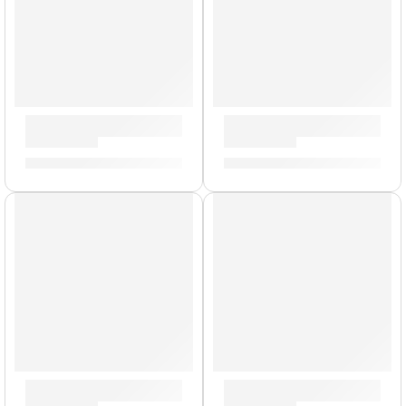
Brazo con Clamp para Platillo »P0711» | Zildjian
Llave de Afinación »ZKEY» | 
S/
159.00
S/
42.00
Funda para Baquetas »ZSB» | Zildjian
Baquetas Heavy Jazz »HJWN»