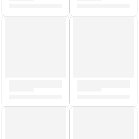
S/
25.00
S/
478.00
Pad de Práctica Genuine | Zildjian
Portacrotale Individual con 
S/
89.00
-
S/
195.00
S/
159.00