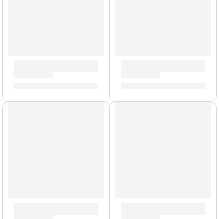
Mazo Negro para Platillo »ZSDMCMB» | Zildjian
Mazo de Gong »ZGM» | Zildj
S/
161.00
S/
239.00
AGOTADO
Remaches para Platillos »ZRIVET» | Zildjian
Alfombra Deluxe »ZRUG1» | Z