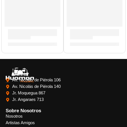
Pad de Práctica con Acondicionadora | Zildjian
Brazo de Platillo Suspendido
S/
212.00
-
S/
325.00
S/
212.00
Av. Nicolás de Piérola 106
Visita Nuestras Tiendas:
Av. Nicolás de Piérola 140
Jr. Moquegua 867
Jr. Angaraes 713
Sobre Nosotros
Nosotros
Artistas Amigos