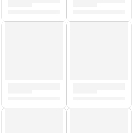
Par de Mazos Blancos »ZSDMTB» | Zildjian
Funda para Baquetas »ZSB» |
S/
139.00
S/
70.00
AGOTADO
Baquetas Heavy »H5AWN» | Zildjian
Porta Baquetas Travis Barker
S/
88.00
S/
154.00