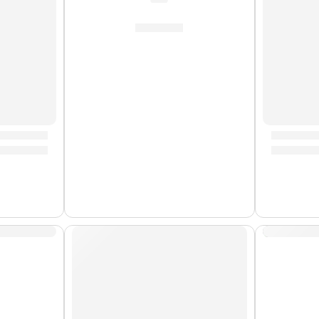
S/
62.00
ini »ASMM» | Zildjian
Baqueta
AGOTADO