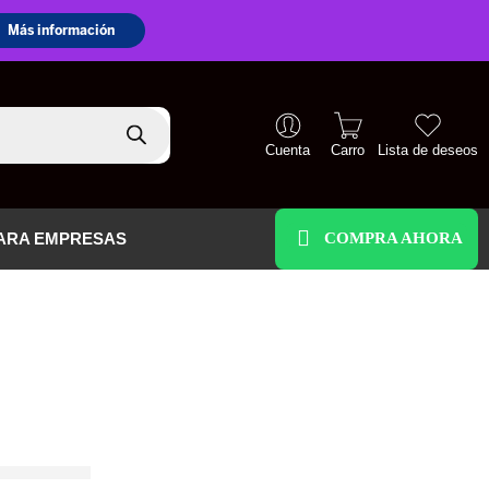
Cuenta
Carro
Lista de deseos
+51 938 586 391
ARA EMPRESAS