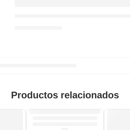
Productos relacionados
Baquetas Taylor Hawkins »ZASTH» | Zildji
(0.0)