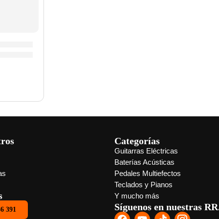
 »Z5AND» | Zildjian
tros
Categorías
Guitarras Eléctricas
s
Baterías Acústicas
as
Pedales Multiefectos
Teclados y Pianos
s
Y mucho más
Síguenos en nuestras RR
86 391