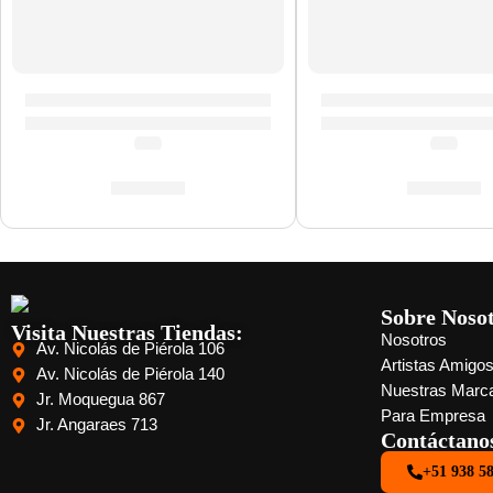
Baquetas Heavy Jazz »HJWN» | Zildjian
Baquetas de Madera
(0.0)
(0.0)
S/
88.00
S/
65.00
Sobre Noso
Visita Nuestras Tiendas:
Nosotros
Av. Nicolás de Piérola 106
Artistas Amigo
Av. Nicolás de Piérola 140
Nuestras Marc
Jr. Moquegua 867
Para Empresa
Jr. Angaraes 713
Contáctano
+51 938 5