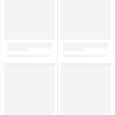
Bongo Marathon »FWB190NT» | Meinl
Maracas »PM2BG» | Meinl
S/
759.00
S/
89.00
AGOTADO