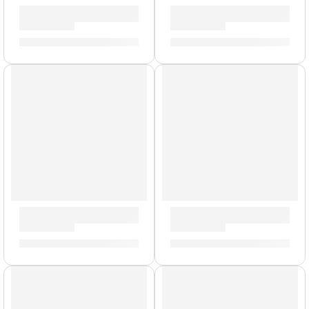
Cajón Criollo »SUBCAJ8VWB-M» | Meinl
Bongo »HB100VSB» | Meinl
S/
979.00
S/
525.00
Bongo »WB200NT-CH» | Meinl
Timbales Marathon »MT1415
S/
759.00
S/
2,179.00
AGOTADO
AGOTADO