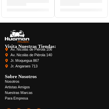
Timbales Luis Conte »LC1BRASS» | Meinl
Cajón Criollo Eléctroacust
S/
3,449.00
S/
1,089.00
Visita Nuestras Tiendas:
Av. Nicolás de Piérola 106
Av. Nicolás de Piérola 140
Jr. Moquegua 867
Jr. Angaraes 713
Sobre Nosotros
Nosotros
Artistas Amigos
Nuestras Marcas
Para Empresa