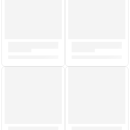
Bongo Marathon »FWB190LB» | Meinl
Bongo »HB100NT» | Meinl
S/
759.00
S/
519.00