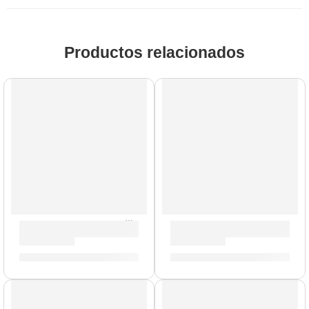
Productos relacionados
Bongo »WB200NT-G» | Meinl
Maracas »MSM3» | Meinl
S/
809.00
S/
279.00
AGOTADO
AGOTADO