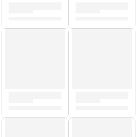
Timbales Luis Conte »LC1STS» | Meinl
Timbales Profesionales »BT1
S/
3,329.00
S/
3,499.00
Maracas »MCL2BG» | Meinl
Cajón Criollo »SUBCAJ8VWB
S/
159.00
S/
979.00
AGOTADO
AGOTADO