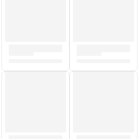
Bongo Marathon »FWB190ATB-M» | Meinl
Maracas »PM2BK» | Meinl
S/
759.00
S/
89.00
AGOTADO
AGOTADO