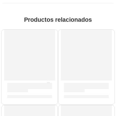
Productos relacionados
AGOTADO
Bongo »HB100WRB» | Meinl
Maracas »MSM4» | Meinl
S/
519.00
S/
309.00
AGOTADO