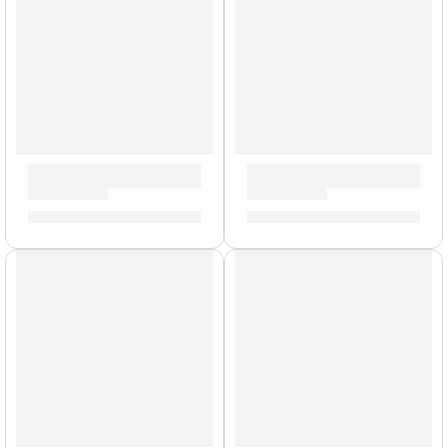
Bongo Marathon »FWB190AF» | Meinl
Bongo Marathon »FWB190LB
S/
759.00
S/
759.00