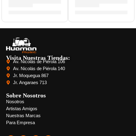
Bongo »HB100VSB» | Meinl
Maracas »PM2BG» | Meinl
S/
525.00
S/
89.00
Visita Nuestras Tiendas:
Av. Nicolás de Piérola 106
Av. Nicolás de Piérola 140
Jr. Moquegua 867
Jr. Angaraes 713
Sobre Nosotros
Nosotros
Artistas Amigos
Nuestras Marcas
Para Empresa