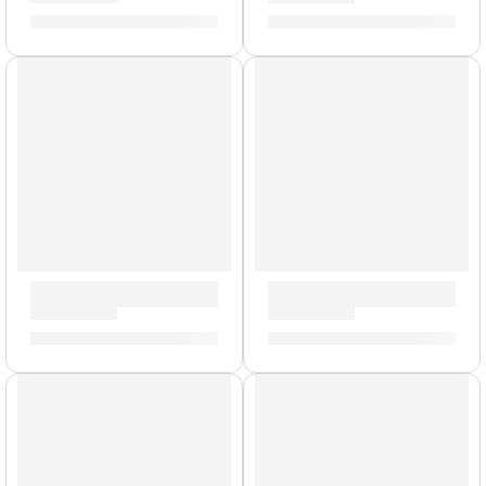
S/
1,145.00
S/
1,145.00
AGOTADO
AGOTADO
Tarola de 5,5 x 14” Concept Maple ”PDCM5514SSRB” | PDP
Bateria Concept Maple de 
S/
1,145.00
S/
5,279.00
AGOTADO