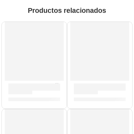
Productos relacionados
Batería Concept Birch de 5 Piezas »PDCB2215CB» | PDP
Tarola de 5,5 x 14” Conce
S/
3,651.00
S/
981.00
AGOTADO