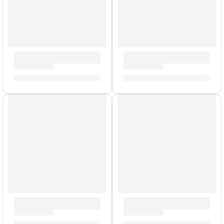
Batería Concept Maple de 7 Piezas »PDCM2217BL» | PDP
Batería Concept Maple de 5
S/
4,850.00
S/
3,943.00
AGOTADO
Tarola de 5,5 x 14” Concept Maple ”PDCM5514SSSB” | PDP
Tarola Concept Maple »PD
S/
1,064.00
S/
1,145.00