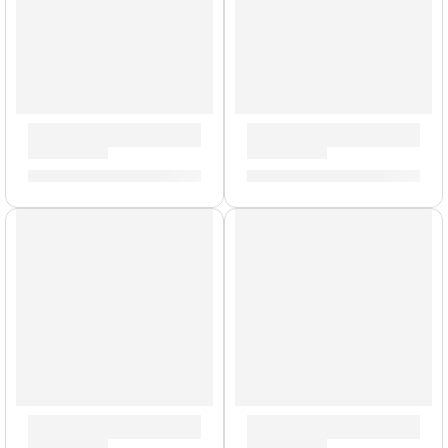
Tarola de 5,5 x 14” Concept Maple Exotic ”PDCMX5514SSW
Batería Concept Birch de 6
S/
1,270.00
S/
3,833.00
AGOTADO
Tarola Concept Maple »PDCM5514SSSP» | PDP
Tarola Concept Birch »PDC