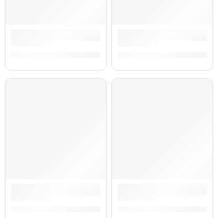
,
,
,
,
Baqueta de Campana »COW3BK» | Meinl
Baqueta de Campana »COW1N
S/
55.00
S/
45.00
,
,
,
,
Baqueta de Campana »COW1BK» | Meinl
Baqueta de Campana »COW1»
S/
45.00
S/
45.00