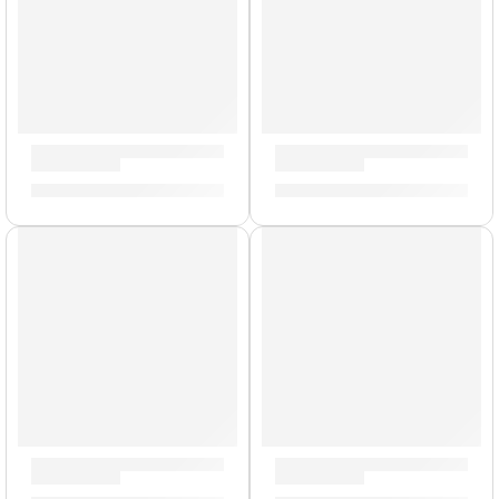
Cañas de Saxo Alto »SR703» | Vandoren
Cañas de Saxo Alto »SR814»
S/
165.00
S/
185.00
AGOTADO
Cañas de Saxo Soprano »SR3025» | Vandoren
Cañas de Saxo Soprano »SR