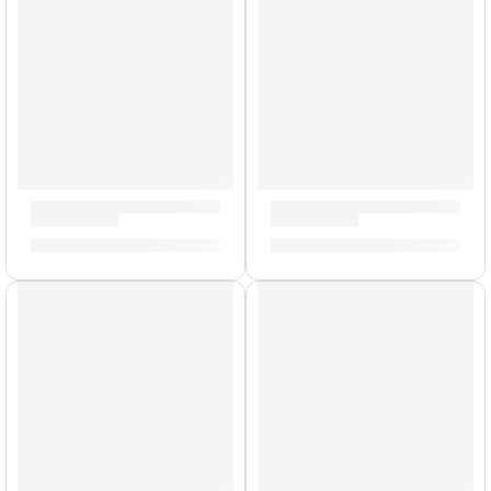
Cañas de Saxo Soprano »SR403» | Vandoren
Cañas de Saxo Alto »SR213»
S/
135.00
S/
165.00