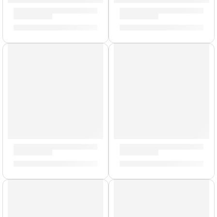
Cañas de Saxo Alto »SR262» | Vandoren
Cañas de Saxo Soprano »SR
S/
165.00
S/
159.00
Cañas de Saxo Soprano »SR8025» | Vandoren
Cañas de Saxo Alto »SR263R
S/
159.00
S/
165.00