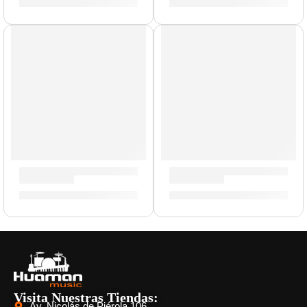
S/
139.00
S/
139.00
Cañas de Saxo Alto »SR413» | Vandoren
Cañas de Saxo Alto »SR214»
S/
165.00
S/
165.00
Visita Nuestras Tiendas:
Av. Nicolás de Piérola 106