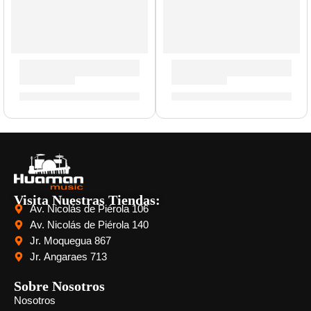
Amplificador de Bajo ”AD-200-B-V2” | Orange
Amplificador de Guitarra ”T
S/
8,595.00
S/
590.00
Visita Nuestras Tiendas:
Av. Nicolás de Piérola 106
Av. Nicolás de Piérola 140
Jr. Moquegua 867
Jr. Angaraes 713
Sobre Nosotros
Nosotros