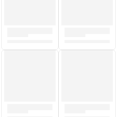
Cabezal de Bajo ”Terror Bass» | Orange
Amplificador de Bajo ”OBC-
S/
3,020.00
S/
4,597.00
Modelo UK
Cabezal de Guitarra ”AD30-HTC-V2” | Orange
Mini Amplificador para Guit