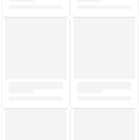
S/
1,592.00
S/
3,112.00
Modelo UK
Gabinete de Guitarra ”PPC-212-OB” | Orange
Amplificador de Guitarra 
S/
2,540.00
S/
10,620.00
Modelo UK