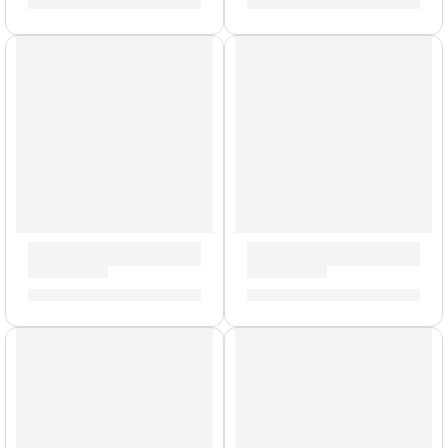
S/
5,893.00
S/
142.00
Parlante de Bajo ”OBC-112” | Orange
Amplificador de Batería »AP
S/
2,167.00
S/
871.00
Modelo UK