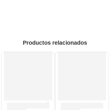
Productos relacionados
Gabinete de Guitarra ”PPC-112” | Orange
Cabezal de Bajo ”4-STROKE