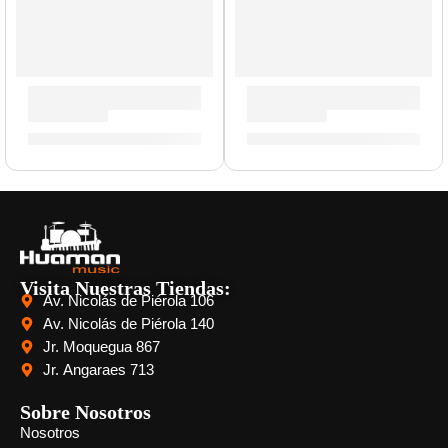
Gabinete de Guitarra ”PPC-108” | Orange
Cabezal de Guitarra Dual Te
S/
393.00
S/
3,260.00
Visita Nuestras Tiendas:
Av. Nicolás de Piérola 106
Av. Nicolás de Piérola 140
Jr. Moquegua 867
Jr. Angaraes 713
Sobre Nosotros
Nosotros