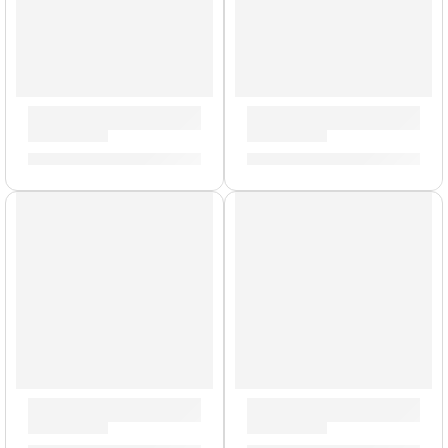
Cabezal de Guitarra Dark Terror ”DA-15H” | Orange
Gabinete de Guitarra ”PPC-1
S/
2,361.00
S/
1,592.00
Cabezal de Guitarra ”Brent Hinds Terror” | Orange
Mini Amplificador para Bajo