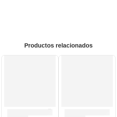
Productos relacionados
Amplificador de Guitarra ”TAR-20G” | Valeton
Cabezal de Bajo ”4-STROKE