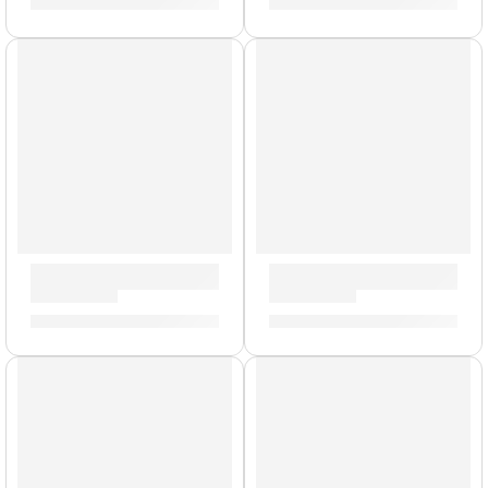
S/
2,394.00
S/
175.00
Precio Bomba
Modelo UK
Combo de Guitarra ”Tremlord 30” | Orange
Gabinete de Guitarra ”PPC-2
S/
4,623.00
-
S/
4,854.00
S/
3,740.00