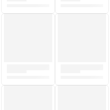
S/
590.00
S/
3,112.00
Modelo UK
Cabezal de Guitarra ”RK100H-MK3-V2” | Orange
Mini Amplificador de Guitar
S/
8,744.00
S/
175.00