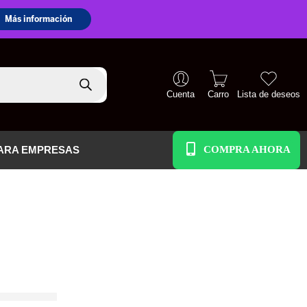
Cuenta
Carro
Lista de deseos
+51 938 586 391
ARA EMPRESAS