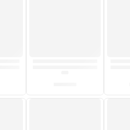
FWB190ATB-M» | Meinl
Bongo »HB100WB-M» | Meinl
Cajón C
(0.0)
S/
529.00
AGOTADO