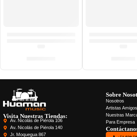
Bongo Marathon »FWB400GAB» | Meinl
Bongo Marathon »
(0.0)
(0.0)
S/
1,289.00
S/
799.00
Sobre Noso
Nosotros
Artistas Amigo
Visita Nuestras Tiendas:
Nuestras Marc
Av. Nicolás de Piérola 106
Para Empresa
Av. Nicolás de Piérola 140
Contáctano
Jr. Moquegua 867