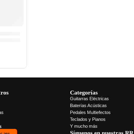
FWB200GAB» | Meinl
tros
Categorías
Guitarras Eléctricas
s
Baterías Acústicas
as
Pedales Multiefectos
Teclados y Pianos
s
Y mucho más
Síguenos en nuestras RR