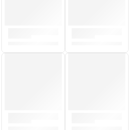
Maracas »MSM2» | Meinl
Maracas »MSM4» | Meinl
S/
112.00
S/
309.00
AGOTADO
Bongo Marathon »FWB400BB» | Meinl
Bongo »HB100WB-M» | Mein
S/
1,299.00
S/
529.00