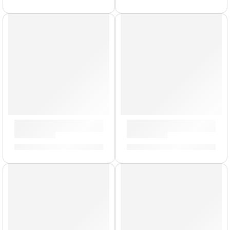
Timbales Diego Gale »DG1415» | Meinl
Timbales Luis Conte »LC1B
S/
2,549.00
S/
3,449.00