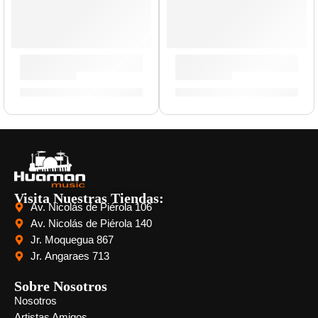
Maracas »MCL2BG» | Meinl
Cajón Criollo Eléctroacust
S/
159.00
S/
1,089.00
Visita Nuestras Tiendas:
Av. Nicolás de Piérola 106
Av. Nicolás de Piérola 140
Jr. Moquegua 867
Jr. Angaraes 713
Sobre Nosotros
Nosotros
Artistas Amigos