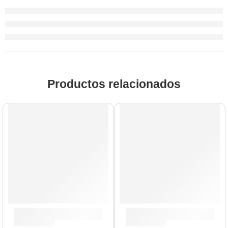
Productos relacionados
Timbales Profesionales »BT1415» | Meinl
Timbales Marathon »MT1415