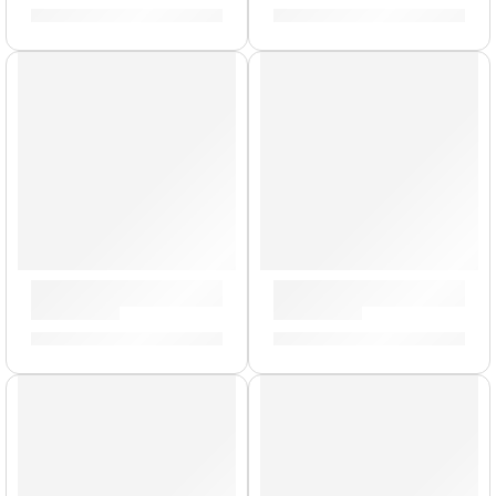
S/
3,499.00
S/
2,179.00
Cajón Criollo »HCAJ1AWA» | Meinl
Bongo Marathon »FWB190AF
S/
619.00
S/
759.00